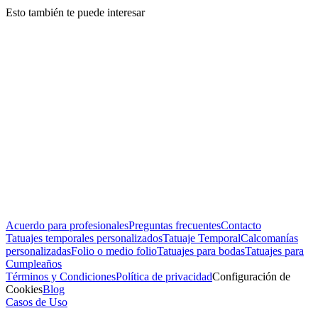
Esto también te puede interesar
Acuerdo para profesionales
Preguntas frecuentes
Contacto
Tatuajes temporales personalizados
Tatuaje Temporal
Calcomanías
personalizadas
Folio o medio folio
Tatuajes para bodas
Tatuajes para
Cumpleaños
Términos y Condiciones
Política de privacidad
Configuración de
Cookies
Blog
Casos de Uso