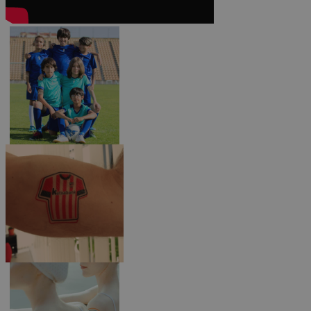
Las cookies estrictam
gestión de cuentas. E
Nombre
_tt_enable_cookie
CookieScriptConse
wordpress_test_coo
wp_consent_functio
__cf_bm