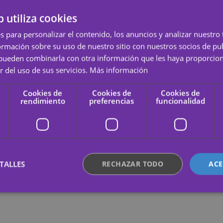
r se queda pequeño. Pedidos a medida con diseño personalizado.
b utiliza cookies
tatu
s para personalizar el contenido, los anuncios y analizar nuestro
mación sobre su uso de nuestro sitio con nuestros socios de pub
s pueden combinarla con otra información que les haya proporci
uajes temporales del logo y los colores corporativos para stands promoc
r del uso de sus servicios.
Más información
Cookies de
Cookies de
Cookies de
rendimiento
preferencias
funcionalidad
ntidad de equipo. Más de 500 unidades entregadas en 48 horas.
n escudos y colores para aficionados y deportistas en competición.
TALLES
RECHAZAR TODO
ACE
ente necesarias
Cookies de rendimiento
Cookies de preferencias
Cookie