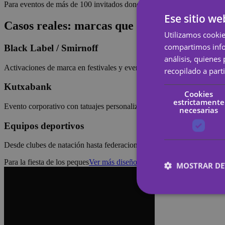
Para eventos de más de 100 invitados donde el Tattoo Corner estánda
Ese sitio we
Casos reales: marcas que ya confían en Ya
Utilizamos cookie
compartimos infor
Black Label / Smirnoff
análisis, quiene
Activaciones de marca en festivales y eventos de distribución, con tat
recopilado a parti
Kutxabank
Cookies
estrictamente
Evento corporativo con tatuajes personalizados para fortalecer la ide
necesarias
Equipos deportivos
Desde clubes de natación hasta federaciones de atletismo: tatuajes co
Para la fiesta de los peques
Ver más diseños
MOSTRAR DE
Cookies estrictam