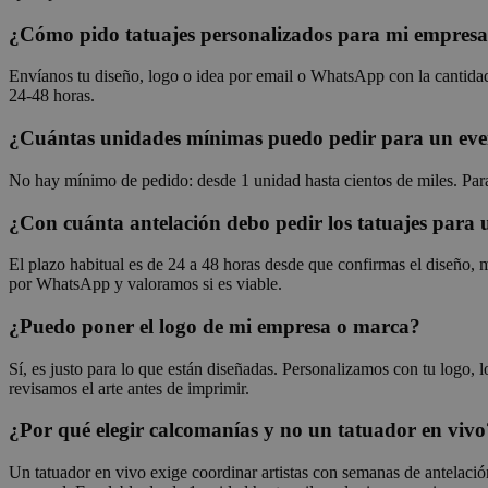
CrossDomainCookie
_ttp
wp-
¿Cómo pido tatuajes personalizados para mi empresa
wpml_current_lang
personalization_id
ttcsid
Envíanos tu diseño, logo o idea por email o WhatsApp con la cantida
__Secure-YNID
sbjs_session
24-48 horas.
_gcl_au
__Secure-ROLLOU
¿Cuántas unidades mínimas puedo pedir para un ev
_ga_0NZN0TTY9Y
test_cookie
No hay mínimo de pedido: desde 1 unidad hasta cientos de miles. Pa
sbjs_first
¿Con cuánta antelación debo pedir los tatuajes para 
IDE
El plazo habitual es de 24 a 48 horas desde que confirmas el diseño, m
por WhatsApp y valoramos si es viable.
sbjs_migrations
VISITOR_INFO1_LIV
¿Puedo poner el logo de mi empresa o marca?
Sí, es justo para lo que están diseñadas. Personalizamos con tu logo
_ga
revisamos el arte antes de imprimir.
muc_ads
¿Por qué elegir calcomanías y no un tatuador en vivo
YSC
Un tatuador en vivo exige coordinar artistas con semanas de antelación 