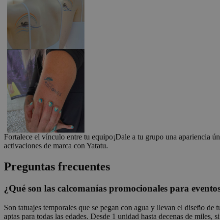
wp_consent_market
wp_consent_prefer
VISITOR_PRIVACY_
wp_consent_statisti
Fortalece el vínculo entre tu equipo
¡Dale a tu grupo una apariencia ú
activaciones de marca con Yatatu.
__cf_bm
Preguntas frecuentes
¿Qué son las calcomanías promocionales para evento
Nombre
Son tatuajes temporales que se pegan con agua y llevan el diseño de 
Nombre
Nombre
ttcsid_D06VFJBC7
aptas para todas las edades. Desde 1 unidad hasta decenas de miles, 
Nombre