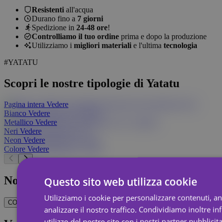
Resistenti
all'acqua
Durano fino a
7 giorni
Spedizione in
24-48 ore
!
Controlliamo il tuo ordine
prima e dopo la produzione
Utilizziamo i
migliori materiali
e l'ultima
tecnologia
#YATATU
Scopri le nostre tipologie di Yatatu
Pagina intera
Vedere
Bianco
Vedere
Metallico
Vedere
Neri
Vedere
Neon
Vedere
Colore
Vedere
Non sei sicuro di cosa vuoi?
Questo sito web utilizza cookie
Utilizziamo i cookie per personalizzare contenuti, a
CONTATTACI
analizzare il nostro traffico. Condividiamo inoltre i
utilizzo del nostro sito con i nostri partner pubblicita