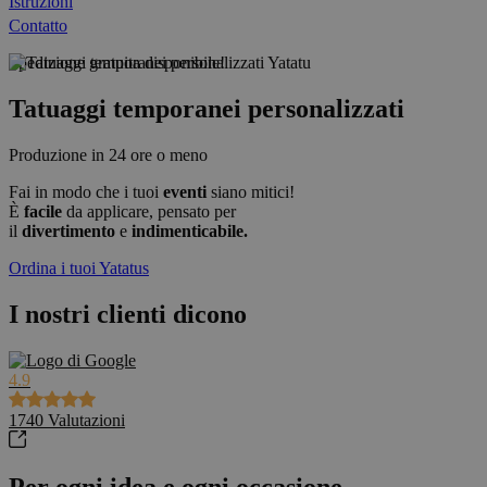
Istruzioni
Contatto
Spedizione gratuita disponibile!
Tatuaggi temporanei personalizzati
Produzione in 24 ore o meno
Fai in modo che i tuoi
eventi
siano mitici!
È
facile
da applicare, pensato per
il
divertimento
e
indimenticabile.
Ordina i tuoi Yatatus
I nostri clienti dicono
4.9
1740
Valutazioni
Per ogni idea e ogni occasione