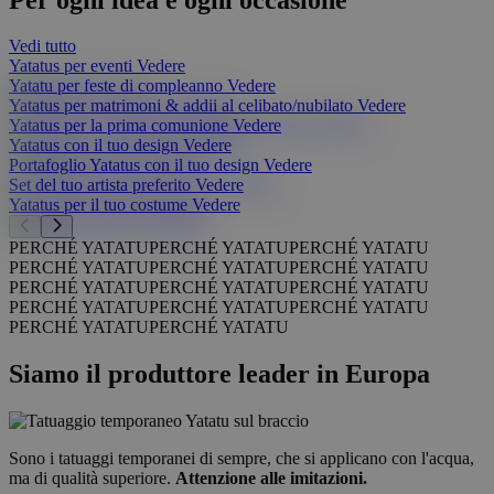
Vedi tutto
Yatatus per eventi
Vedere
Yatatu per feste di compleanno
Vedere
Yatatus per matrimoni & addii al celibato/nubilato
Vedere
Yatatus per la prima comunione
Vedere
Yatatus con il tuo design
Vedere
Portafoglio Yatatus con il tuo design
Vedere
Set del tuo artista preferito
Vedere
Yatatus per il tuo costume
Vedere
PERCHÉ YATATU
PERCHÉ YATATU
PERCHÉ YATATU
PERCHÉ YATATU
PERCHÉ YATATU
PERCHÉ YATATU
PERCHÉ YATATU
PERCHÉ YATATU
PERCHÉ YATATU
PERCHÉ YATATU
PERCHÉ YATATU
PERCHÉ YATATU
PERCHÉ YATATU
PERCHÉ YATATU
Siamo il produttore leader in Europa
Sono i tatuaggi temporanei di sempre, che si applicano con l'acqua,
ma di qualità superiore.
Attenzione alle imitazioni.