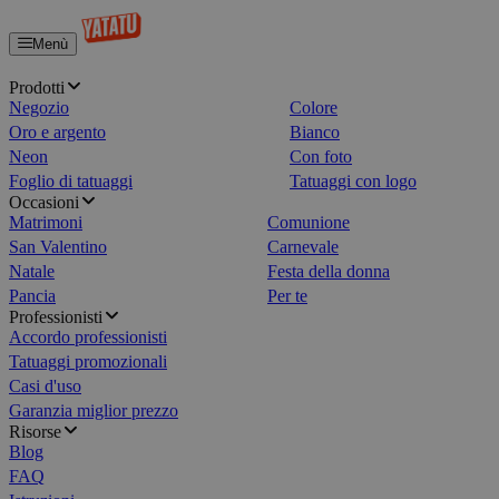
Menù
Casa
Prodotti
Negozio
Colore
Oro e argento
Bianco
Neon
Con foto
Foglio di tatuaggi
Tatuaggi con logo
Occasioni
Matrimoni
Comunione
San Valentino
Carnevale
Natale
Festa della donna
Pancia
Per te
Professionisti
Accordo professionisti
Tatuaggi promozionali
Casi d'uso
Garanzia miglior prezzo
Risorse
Blog
FAQ