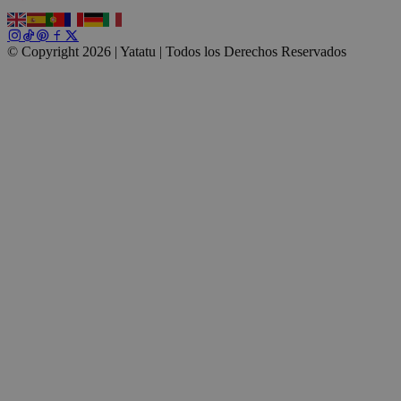
el inicio de sesión de usuario y la gestión de cuentas. El sitio web n
correctamente sin las cookies estrictamente necesarias.
© Copyright 2026 | Yatatu |
Todos los Derechos Reservados
Proveedor /
Nombre
Vencimiento
Dominio
_tt_enable_cookie
.yatatu.com
2 meses 4
semanas
CookieScriptConsent
4 semanas 2
CookieScript
días
.yatatu.com
Google
wordpress_test_cookie
Sesión
Automattic
Inc.
blog.yatatu.com
wp_consent_functional
4 semanas 2
WordPress
días
blog.yatatu.com