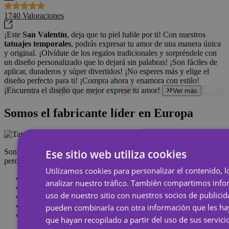
1740
Valoraciones
¡Este
San Valentín
, deja que tu piel hable por ti! Con nuestros
tatuajes temporales
, podrás expresar tu amor de una manera única
y original. ¡Olvídate de los regalos tradicionales y sorpréndele con
un diseño personalizado que lo dejará sin palabras! ¡Son fáciles de
aplicar, duraderos y súper divertidos! ¡No esperes más y elige el
diseño perfecto para ti! ¡Compra ahora y enamora con estilo!
¡Encuentra el diseño que mejor exprese tu amor!
Ver más
Somos el fabricante líder en Europa
Ese sitio web utiliza cookies
Son los tatuajes temporales de toda la vida que se pegan con agua,
pero de calidad superior.
Cuidado con las imitaciones.
Utilizamos cookies para personalizar el contenido, l
Resistentes
al agua
analizar nuestro tráfico. También compartimos inf
Duran hasta
7 días
uso de nuestro sitio con nuestros socios de publicid
¡Envío de
24 a 48 horas
!
Revisamos tu pedido
antes y después de fabricar
pueden combinarla con otra información que les h
Utilizamos los
mejores materiales
y la última
tecnología
que hayan recopilado a partir del uso de sus servici