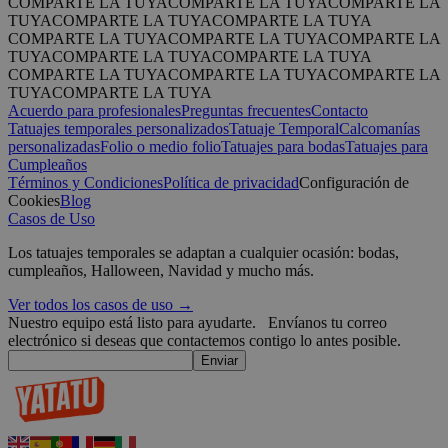
Las cookies estrictamente necesarias permiten la funcionalidad prin
COMPARTE LA TUYA
COMPARTE LA TUYA
COMPARTE LA
el inicio de sesión de usuario y la gestión de cuentas. El sitio web n
TUYA
COMPARTE LA TUYA
COMPARTE LA TUYA
correctamente sin las cookies estrictamente necesarias.
COMPARTE LA TUYA
COMPARTE LA TUYA
COMPARTE LA
TUYA
COMPARTE LA TUYA
COMPARTE LA TUYA
Proveedor /
Nombre
Vencimiento
COMPARTE LA TUYA
COMPARTE LA TUYA
COMPARTE LA
Dominio
TUYA
COMPARTE LA TUYA
_tt_enable_cookie
.yatatu.com
2 meses 4
Acuerdo para profesionales
Preguntas frecuentes
Contacto
semanas
Tatuajes temporales personalizados
Tatuaje Temporal
Calcomanías
personalizadas
Folio o medio folio
Tatuajes para bodas
Tatuajes para
Cumpleaños
Términos y Condiciones
Política de privacidad
Configuración de
CookieScriptConsent
4 semanas 2
CookieScript
Cookies
Blog
días
.yatatu.com
Casos de Uso
Los tatuajes temporales se adaptan a cualquier ocasión: bodas,
cumpleaños, Halloween, Navidad y mucho más.
Ver todos los casos de uso →
Google
Nuestro equipo está listo para ayudarte.
Envíanos tu correo
wordpress_test_cookie
Sesión
Automattic
electrónico si deseas que contactemos contigo lo antes posible.
Inc.
Enviar
blog.yatatu.com
wp_consent_functional
4 semanas 2
WordPress
días
blog.yatatu.com