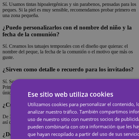
Sí. Usamos tintas hipoalergénicas y sin parabenos, pensadas para los
peques. Si la piel es muy sensible, recomendamos probar primero en
una zona pequeña.
¿Puedo personalizarlos con el nombre del niño y la
fecha de la comunión?
Sí. Creamos los tatuajes temporales con el diseño que quieras: el
nombre del peque, la fecha de la comunión o el motivo que más os
guste.
¿Sirven como detalle o recuerdo para los invitados?
Sí. Son un detalle original para repartir entre los invitados de la
Primera Comunión: cada uno elige su diseño y se lleva un recuerdo
Ese sitio web utiliza cookies
único del día.
Utilizamos cookies para personalizar el contenido, l
¿Cuánto duran los tatuajes?
analizar nuestro tráfico. También compartimos inf
De 3 a 7 días según la zona y los cuidados. Son resistentes al agua,
uso de nuestro sitio con nuestros socios de publicid
así que aguantan durante toda la celebración.
pueden combinarla con otra información que les h
que hayan recopilado a partir del uso de sus servici
¿Desde cuántas unidades puedo pedir?