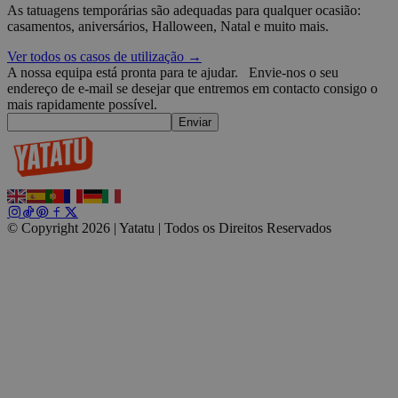
t
Google
As tatuagens temporárias são adequadas para qualquer ocasião:
casamentos, aniversários, Halloween, Natal e muito mais.
wordpress_test_cookie
Sessão
U
Automattic
W
Inc.
w
blog.yatatu.com
Ver todos os casos de utilização →
b
A nossa equipa está pronta para te ajudar.
Envie-nos o seu
e
endereço de e-mail se desejar que entremos em contacto consigo o
wp_consent_functional
4
T
WordPress
mais rapidamente possível.
semanas
u
blog.yatatu.com
Enviar
2 dias
f
c
w
s
l
p
m
p
c
© Copyright 2026 | Yatatu |
Todos os Direitos Reservados
__cf_bm
29
E
Cloudflare Inc.
minutos
d
.t.co
59
e
segundos
p
r
u
wp_consent_marketing
4
T
WordPress
semanas
u
blog.yatatu.com
2 dias
f
M
u