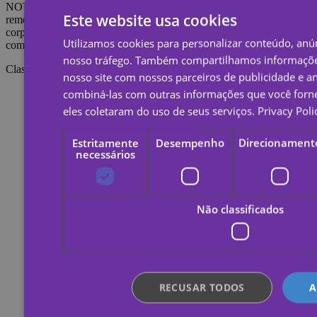
NOTA: Não aplique na pele sensível ou perto dos olhos. Para
Este website usa cookies
remover a tatuagem é necessário embeber a tatuagem com óleo
corporal, creme ou álcool; Aguarde 20 segundos e depois esfregue
Utilizamos cookies para personalizar conteúdo, anún
com algodão.
nosso tráfego. Também compartilhamos informaçõe
Classificações
nosso site com nossos parceiros de publicidade e a
combiná-las com outras informações que você forne
eles coletaram do uso de seus serviços.
Privacy Poli
Estritamente
Desempenho
Direcionament
necessários
Não classificados
RECUSAR TODOS
A