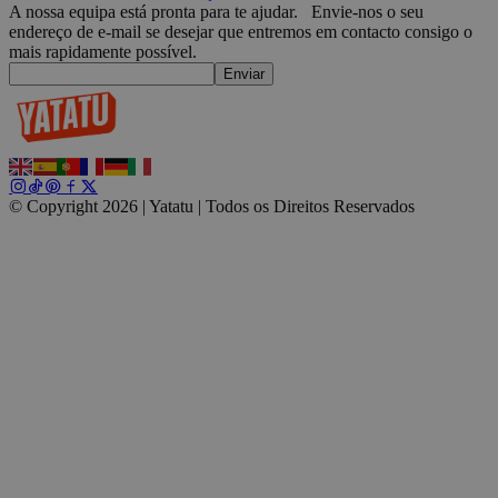
u
A nossa equipa está pronta para te ajudar.
Envie-nos o seu
endereço de e-mail se desejar que entremos em contacto consigo o
wp_consent_marketing
4
T
WordPress
mais rapidamente possível.
semanas
u
blog.yatatu.com
2 dias
f
Enviar
M
u
a
d
r
f
wp_consent_preferences
4
T
WordPress
© Copyright 2026 | Yatatu |
Todos os Direitos Reservados
semanas
u
blog.yatatu.com
2 dias
p
T
w
i
t
o
p
r
VISITOR_PRIVACY_METADATA
5 meses 4
E
YouTube
semanas
a
.youtube.com
c
p
p
s
s
d
p