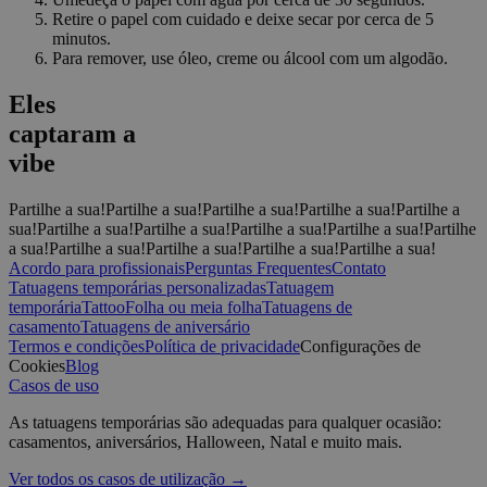
CookieScriptConsent
4
T
CookieScript
Retire o papel com cuidado e deixe secar por cerca de 5
semanas
C
.yatatu.com
2 dias
s
minutos.
v
Para remover, use óleo, creme ou álcool com um algodão.
p
n
Políti
S
Eles
t
Google
captaram a
wordpress_test_cookie
Sessão
U
Automattic
vibe
W
Inc.
w
blog.yatatu.com
b
e
Partilhe a sua!
Partilhe a sua!
Partilhe a sua!
Partilhe a sua!
Partilhe a
sua!
Partilhe a sua!
Partilhe a sua!
Partilhe a sua!
Partilhe a sua!
Partilhe
wp_consent_functional
4
T
WordPress
a sua!
Partilhe a sua!
Partilhe a sua!
Partilhe a sua!
Partilhe a sua!
semanas
u
blog.yatatu.com
2 dias
f
Acordo para profissionais
Perguntas Frequentes
Contato
c
Tatuagens temporárias personalizadas
Tatuagem
w
temporária
Tattoo
Folha ou meia folha
Tatuagens de
s
casamento
Tatuagens de aniversário
l
p
Termos e condições
Política de privacidade
Configurações de
m
Cookies
Blog
p
Casos de uso
c
__cf_bm
29
E
Cloudflare Inc.
As tatuagens temporárias são adequadas para qualquer ocasião:
minutos
d
.t.co
casamentos, aniversários, Halloween, Natal e muito mais.
59
e
segundos
p
Ver todos os casos de utilização →
r