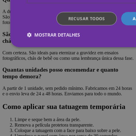
A duração varia de 3 a 7 dias, dependendo da área e dos cuidados.
São resistentes à água, perfeitas para durar durante toda a sessão de
RECUSAR TODOS
A
fotos ou evento.
São adequados para uma sessão fotográfica ou um
MOSTRAR DETALHES
chá de bebê?
Com certeza. São ideais para eternizar a gravidez em ensaios
fotográficos, chás de bebê ou como uma lembrança única dessa fase.
Estritamente necessários
Desempenho
Direcionamen
Não classificados
Quantas unidades posso encomendar e quanto
tempo demora?
Os cookies estritamente necessários permitem a funcionalidade ce
login de usuário e gestão da conta. O site não pode ser utilizado 
A partir de 1 unidade, sem pedido mínimo. Fabricamos em 24 horas
cookies estritamente necessários.
e o envio leva de 24 a 48 horas. Enviamos para todo o mundo.
Provedor /
Nome
Validade
D
Domínio
Como aplicar sua tatuagem temporária
_tt_enable_cookie
.yatatu.com
2 meses 4
T
semanas
r
Limpe e seque bem a área da pele.
p
t
Remova a película protetora transparente.
w
Coloque a tatuagem com a face para baixo sobre a pele.
Umedeça o papel com água por cerca de 30 segundos.