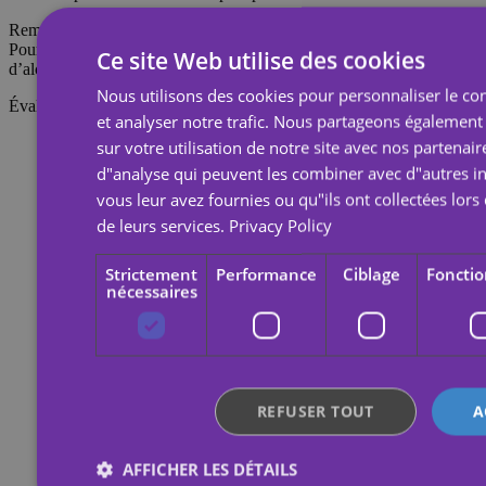
Remarque : Ne pas appliquer sur une peau sensible ni près des yeux.
Pour retirer le tatouage, imbibez-le d’huile corporelle, de crème ou
Ce site Web utilise des cookies
d’alcool ; attendez 20 secondes, puis frottez avec un coton.
Nous utilisons des cookies pour personnaliser le con
Évaluations
et analyser notre trafic. Nous partageons également
sur votre utilisation de notre site avec nos partenair
d"analyse qui peuvent les combiner avec d"autres i
vous leur avez fournies ou qu"ils ont collectées lors 
de leurs services.
Privacy Policy
Strictement
Performance
Ciblage
Fonctio
nécessaires
REFUSER TOUT
A
AFFICHER LES DÉTAILS