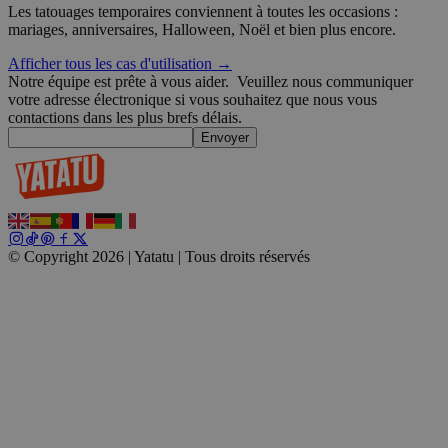
Les tatouages temporaires conviennent à toutes les occasions :
Politique de confidentialité de Google
wordpress_test_cookie
Session
Automattic
mariages, anniversaires, Halloween, Noël et bien plus encore.
Inc.
blog.yatatu.com
Afficher tous les cas d'utilisation →
Notre équipe est prête à vous aider.
Veuillez nous communiquer
votre adresse électronique si vous souhaitez que nous vous
wp_consent_functional
4
WordPress
semaines
blog.yatatu.com
contactions dans les plus brefs délais.
2 jours
Envoyer
© Copyright 2026 | Yatatu |
Tous droits réservés
__cf_bm
29
Cloudflare Inc.
minutes
.t.co
59
secondes
wp_consent_marketing
4
WordPress
semaines
blog.yatatu.com