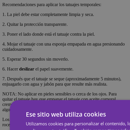
Recomendaciones para aplicar los tatuajes temporales:
1. La piel debe estar completamente limpia y seca.
2. Quitar la protección transparente.
3. Poner el lado donde está el tatuaje contra la piel.
4. Mojar el tatuaje con una esponja empapada en agua presionando
cuidadosamente.
5. Esperar 30 segundos sin moverlo.
6. Hacer
deslizar
el papel suavemente.
7. Después que el tatuaje se seque (aproximadamente 5 minutos),
enjuagarlo con agua y jabón para que resulte más realista.
NOTA: No aplicar en pieles sensibles o cerca de los ojos. Para
quitar el tatuaje hay que empapar el tatuaje con aceite corporal,
crema o alcohol; esperar 20 segundos y después frotar con un
algodón.
Ese sitio web utiliza cookies
Los tatuajes temporales duran alrededor de 7 días, dependiendo del
Utilizamos cookies para personalizar el contenido, l
roce que reciban.