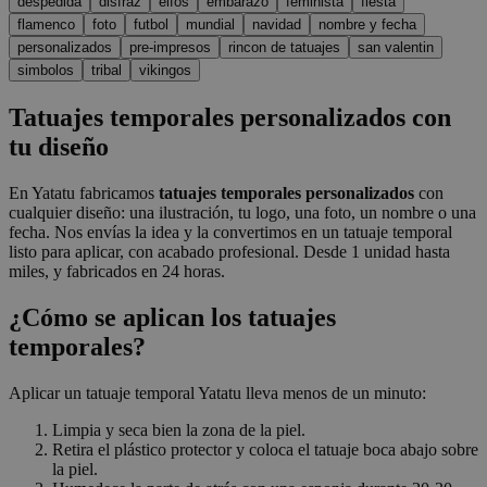
despedida
disfraz
elfos
embarazo
feminista
fiesta
flamenco
foto
futbol
mundial
navidad
nombre y fecha
personalizados
pre-impresos
rincon de tatuajes
san valentin
simbolos
tribal
vikingos
Tatuajes temporales personalizados con
tu diseño
En Yatatu fabricamos
tatuajes temporales personalizados
con
cualquier diseño: una ilustración, tu logo, una foto, un nombre o una
fecha. Nos envías la idea y la convertimos en un tatuaje temporal
listo para aplicar, con acabado profesional. Desde 1 unidad hasta
miles, y fabricados en 24 horas.
¿Cómo se aplican los tatuajes
temporales?
Aplicar un tatuaje temporal Yatatu lleva menos de un minuto:
Limpia y seca bien la zona de la piel.
Retira el plástico protector y coloca el tatuaje boca abajo sobre
la piel.