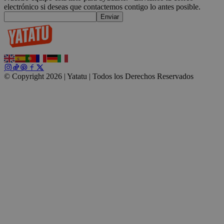
electrónico si deseas que contactemos contigo lo antes posible.
Enviar
CookieScriptConsent
4 semanas 2
CookieScript
días
.yatatu.com
© Copyright 2026 | Yatatu |
Todos los Derechos Reservados
Google
wordpress_test_cookie
Sesión
Automattic
Inc.
blog.yatatu.com
wp_consent_functional
4 semanas 2
WordPress
días
blog.yatatu.com