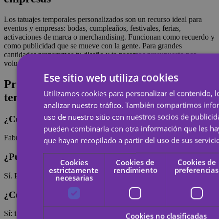
Los tatuajes temporales personalizados son un recurso ideal para
eventos y empresas: bodas, cumpleaños, festivales, ferias,
activaciones de marca o merchandising. Funcionan como recuerdo y
como publicidad que se mueve con la gente. Para grandes
cantidades preparamos tu diseño y te pasamos presupuesto por
volumen.
Ese sitio web utiliza cookies
Preguntas frecuentes sobre tatuajes
Utilizamos cookies para personalizar el contenido, l
temporales
analizar nuestro tráfico. También compartimos inf
uso de nuestro sitio con nuestros socios de publicid
¿Cuánto tardan en llegar?
pueden combinarla con otra información que les h
Fabricamos en 24 horas y el envío suele tardar 24-48 h adicionales.
que hayan recopilado a partir del uso de sus servici
¿Puedo pedir un solo tatuaje temporal?
Cookies
Cookies de
Cookies de
estrictamente
rendimiento
preferencias
Sí. Puedes pedir desde 1 unidad; no hay pedido mínimo.
necesarias
¿Cualquier diseño vale?
Sí: ilustraciones, logos, fotos o texto. Si la resolución es baja te
Cookies no clasificadas