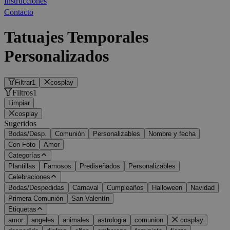
Instrucciones
Contacto
Tatuajes Temporales
Personalizados
Filtrar
1
cosplay
Filtros
1
Limpiar
cosplay
Sugeridos
Bodas/Desp.
Comunión
Personalizables
Nombre y fecha
Con Foto
Amor
Categorías
Plantillas
Famosos
Prediseñados
Personalizables
Celebraciones
Bodas/Despedidas
Carnaval
Cumpleaños
Halloween
Navidad
Primera Comunión
San Valentín
Etiquetas
amor
angeles
animales
astrologia
comunion
cosplay