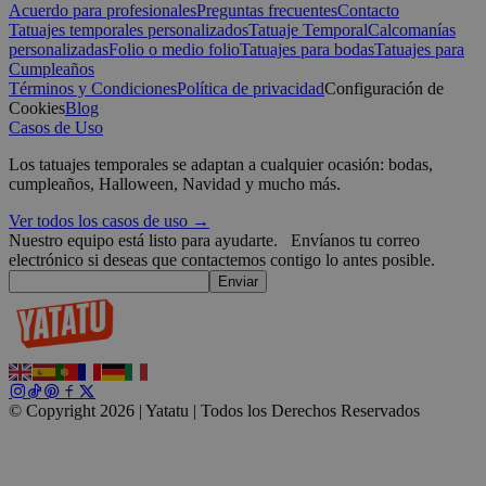
Acuerdo para profesionales
Preguntas frecuentes
Contacto
_tt_enable_cookie
.yatatu.com
2 meses 4
Tatuajes temporales personalizados
Tatuaje Temporal
Calcomanías
semanas
personalizadas
Folio o medio folio
Tatuajes para bodas
Tatuajes para
Cumpleaños
Términos y Condiciones
Política de privacidad
Configuración de
Cookies
Blog
CookieScriptConsent
4 semanas 2
CookieScript
Casos de Uso
días
.yatatu.com
Los tatuajes temporales se adaptan a cualquier ocasión: bodas,
cumpleaños, Halloween, Navidad y mucho más.
Ver todos los casos de uso →
Nuestro equipo está listo para ayudarte.
Envíanos tu correo
Google
electrónico si deseas que contactemos contigo lo antes posible.
wordpress_test_cookie
Sesión
Automattic
Enviar
Inc.
blog.yatatu.com
wp_consent_functional
4 semanas 2
WordPress
días
blog.yatatu.com
© Copyright 2026 | Yatatu |
Todos los Derechos Reservados