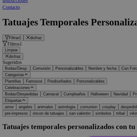
Instrucciones
Contacto
Tatuajes Temporales Personaliz
Filtrar
1
disfraz
Filtros
1
Limpiar
disfraz
Sugeridos
Bodas/Desp.
Comunión
Personalizables
Nombre y fecha
Con Fot
Categorías
Plantillas
Famosos
Prediseñados
Personalizables
Celebraciones
Bodas/Despedidas
Carnaval
Cumpleaños
Halloween
Navidad
Pr
Etiquetas
amor
angeles
animales
astrologia
comunion
cosplay
despedid
pre-impresos
rincon de tatuajes
san valentin
simbolos
tribal
viki
Tatuajes temporales personalizados con tu