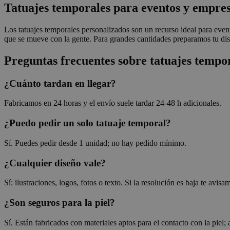
Tatuajes temporales para eventos y empre
Las cookies estrictam
Los tatuajes temporales personalizados son un recurso ideal para eve
gestión de cuentas. E
que se mueve con la gente. Para grandes cantidades preparamos tu di
Nombre
Preguntas frecuentes sobre tatuajes tempo
_tt_enable_cookie
¿Cuánto tardan en llegar?
CookieScriptConse
Fabricamos en 24 horas y el envío suele tardar 24-48 h adicionales.
¿Puedo pedir un solo tatuaje temporal?
wordpress_test_coo
Sí. Puedes pedir desde 1 unidad; no hay pedido mínimo.
¿Cualquier diseño vale?
wp_consent_functio
Sí: ilustraciones, logos, fotos o texto. Si la resolución es baja te avisa
¿Son seguros para la piel?
__cf_bm
Sí. Están fabricados con materiales aptos para el contacto con la piel;