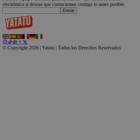
electrónico si deseas que contactemos contigo lo antes posible.
Enviar
CookieScriptConsent
4 semanas 2
CookieScript
días
.yatatu.com
© Copyright 2026 | Yatatu |
Todos los Derechos Reservados
Google
wordpress_test_cookie
Sesión
Automattic
Inc.
blog.yatatu.com
wp_consent_functional
4 semanas 2
WordPress
días
blog.yatatu.com