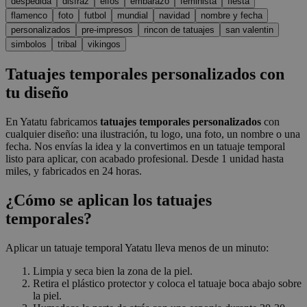
despedida
disfraz
elfos
embarazo
feminista
fiesta
flamenco
foto
futbol
mundial
navidad
nombre y fecha
personalizados
pre-impresos
rincon de tatuajes
san valentin
simbolos
tribal
vikingos
Tatuajes temporales personalizados con
tu diseño
En Yatatu fabricamos
tatuajes temporales personalizados
con
cualquier diseño: una ilustración, tu logo, una foto, un nombre o una
fecha. Nos envías la idea y la convertimos en un tatuaje temporal
listo para aplicar, con acabado profesional. Desde 1 unidad hasta
miles, y fabricados en 24 horas.
¿Cómo se aplican los tatuajes
temporales?
Aplicar un tatuaje temporal Yatatu lleva menos de un minuto:
Limpia y seca bien la zona de la piel.
Retira el plástico protector y coloca el tatuaje boca abajo sobre
la piel.