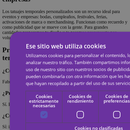
Los tatuajes temporales personalizados son un recurso ideal para
eventos y empresas: bodas, cumpleaños, festivales, ferias,
activaciones de marca o merchandising. Funcionan como recuerdo y
como publicidad que se mueve con la gente. Para grandes
cantidades preparamos tu diseño y te pasamos presupuesto por
volumen.
Ese sitio web utiliza cookies
Preguntas frecuentes sobre tatuajes
Utilizamos cookies para personalizar el contenido, l
temporales
analizar nuestro tráfico. También compartimos inf
uso de nuestro sitio con nuestros socios de publicid
¿Cuánto tardan en llegar?
pueden combinarla con otra información que les h
Fabricamos en 24 horas y el envío suele tardar 24-48 h adicionales.
que hayan recopilado a partir del uso de sus servici
¿Puedo pedir un solo tatuaje temporal?
Cookies
Cookies de
Cookies de
estrictamente
rendimiento
preferencias
Sí. Puedes pedir desde 1 unidad; no hay pedido mínimo.
necesarias
¿Cualquier diseño vale?
Sí: ilustraciones, logos, fotos o texto. Si la resolución es baja te
Cookies no clasificadas