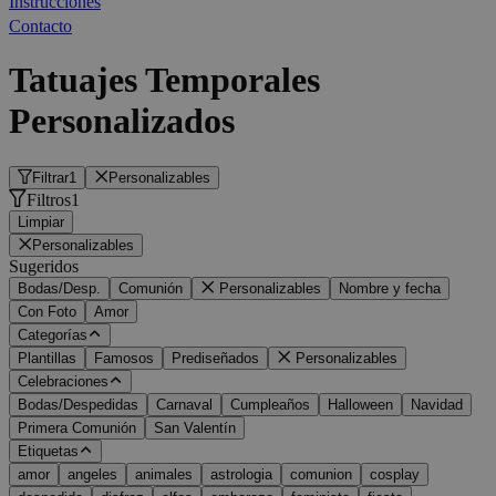
Instrucciones
Contacto
Tatuajes Temporales
Personalizados
Filtrar
1
Personalizables
Filtros
1
Limpiar
Personalizables
Sugeridos
Bodas/Desp.
Comunión
Personalizables
Nombre y fecha
Con Foto
Amor
Categorías
Plantillas
Famosos
Prediseñados
Personalizables
Celebraciones
Bodas/Despedidas
Carnaval
Cumpleaños
Halloween
Navidad
Primera Comunión
San Valentín
Etiquetas
amor
angeles
animales
astrologia
comunion
cosplay