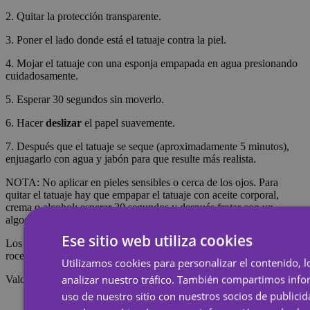
2. Quitar la protección transparente.
3. Poner el lado donde está el tatuaje contra la piel.
4. Mojar el tatuaje con una esponja empapada en agua presionando
cuidadosamente.
5. Esperar 30 segundos sin moverlo.
6. Hacer
deslizar
el papel suavemente.
7. Después que el tatuaje se seque (aproximadamente 5 minutos),
enjuagarlo con agua y jabón para que resulte más realista.
NOTA: No aplicar en pieles sensibles o cerca de los ojos. Para
quitar el tatuaje hay que empapar el tatuaje con aceite corporal,
crema o alcohol; esperar 20 segundos y después frotar con un
algodón.
Ese sitio web utiliza cookies
Los tatuajes temporales duran alrededor de 7 días, dependiendo del
roce que reciban.
Utilizamos cookies para personalizar el contenido, l
analizar nuestro tráfico. También compartimos inf
Valoraciones
uso de nuestro sitio con nuestros socios de publicid