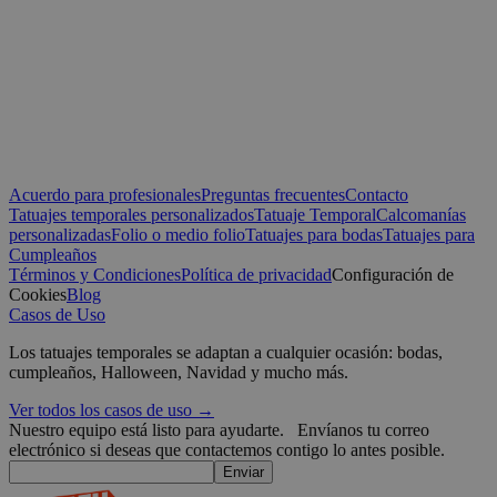
Cookies de preferencias
Cookies de funcionalidad
Co
Las cookies estrictamente necesarias permiten la funcionalidad prin
el inicio de sesión de usuario y la gestión de cuentas. El sitio web n
correctamente sin las cookies estrictamente necesarias.
Proveedor /
Nombre
Vencimiento
Dominio
_tt_enable_cookie
.yatatu.com
2 meses 4
semanas
Acuerdo para profesionales
Preguntas frecuentes
Contacto
Tatuajes temporales personalizados
Tatuaje Temporal
Calcomanías
personalizadas
Folio o medio folio
Tatuajes para bodas
Tatuajes para
Cumpleaños
CookieScriptConsent
4 semanas 2
CookieScript
Términos y Condiciones
Política de privacidad
Configuración de
días
.yatatu.com
Cookies
Blog
Casos de Uso
Los tatuajes temporales se adaptan a cualquier ocasión: bodas,
cumpleaños, Halloween, Navidad y mucho más.
Google
Ver todos los casos de uso →
wordpress_test_cookie
Sesión
Automattic
Nuestro equipo está listo para ayudarte.
Envíanos tu correo
Inc.
electrónico si deseas que contactemos contigo lo antes posible.
blog.yatatu.com
Enviar