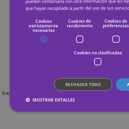
pueden combinarla con otra información que les h
que hayan recopilado a partir del uso de sus servici
Cookies
Cookies de
Cookies de
estrictamente
rendimiento
preferencias
necesarias
Cookies no clasificadas
RECHAZAR TODO
Esto también te puede interesar
MOSTRAR DETALLES
Cookies estrictamente necesarias
Cookies de r