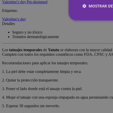
Valentine's day,
Pre-designed
MOSTRAR DE
Etiquetas
:
Valentine's day
Detalles
Cookies estrictam
Seguro y no tóxico
Testados dermatológicamente
Las cookies estrictam
Los
tatuajes temporales
de
Yatatu
se elaboran con la mayor calidad 
gestión de cuentas. E
Cumplen con todos los requisitos cosméticos como FDA, CPSC y 
Nombre
Recomendaciones para aplicar los tatuajes temporales:
_tt_enable_cookie
1. La piel debe estar completamente limpia y seca.
2. Quitar la protección transparente.
CookieScriptConse
3. Poner el lado donde está el tatuaje contra la piel.
4. Mojar el tatuaje con una esponja empapada en agua presionando c
wordpress_test_coo
5. Esperar 30 segundos sin moverlo.