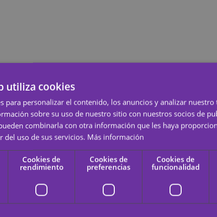
b utiliza cookies
un detalle especial.
s para personalizar el contenido, los anuncios y analizar nuestro
mación sobre su uso de nuestro sitio con nuestros socios de pub
 tus sentimientos?
s pueden combinarla con otra información que les haya proporci
r del uso de sus servicios.
Más información
entos con este tatuaje temporal. Es un detalle perfecto para ese día espe
cos e insípidos, con colores brillantes y patrones claros y hermosos.
Cookies de
Cookies de
Cookies de
rendimiento
preferencias
funcionalidad