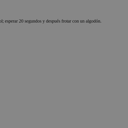
hoice for functional
site functionality
language
tion properly
hol; esperar 20 segundos y después frotar con un algodón.
entre humanos y
web, con el fin de
de su sitio web.
ecision for
re used to track
that are relevant
for preference
ite to remember
site behaves or
region.
el consentimiento del
ara su interacción
onsentimiento del
icas y
rando que sus
 sesiones.
arding statistical
owners understand
collecting and