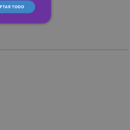
PTAR TODO
s de funcionalidad
ión de usuario y la
er's preferences
bsite.
om service to
nces. It is
e banner to work
sts whether or not