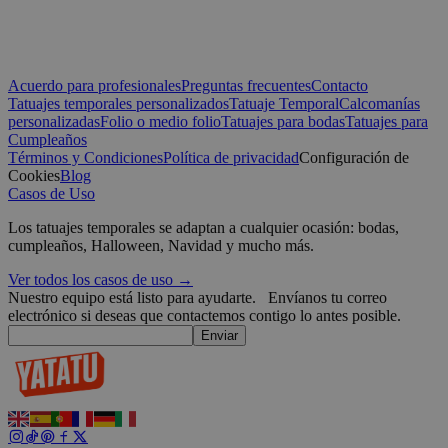
CookieScriptConsent
4 semanas 2
CookieScript
días
.yatatu.com
Acuerdo para profesionales
Preguntas frecuentes
Contacto
Tatuajes temporales personalizados
Tatuaje Temporal
Calcomanías
personalizadas
Folio o medio folio
Tatuajes para bodas
Tatuajes para
Cumpleaños
Términos y Condiciones
Política de privacidad
Configuración de
Cookies
Blog
Google
Casos de Uso
wordpress_test_cookie
Sesión
Automattic
Inc.
Los tatuajes temporales se adaptan a cualquier ocasión: bodas,
blog.yatatu.com
cumpleaños, Halloween, Navidad y mucho más.
Ver todos los casos de uso →
wp_consent_functional
4 semanas 2
WordPress
Nuestro equipo está listo para ayudarte.
Envíanos tu correo
días
blog.yatatu.com
electrónico si deseas que contactemos contigo lo antes posible.
Enviar