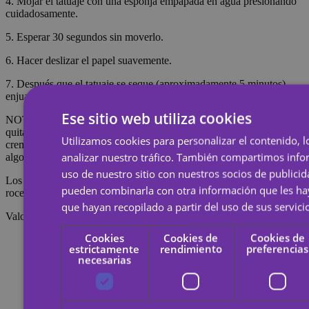
4. Mojar el tatuaje con una esponja empapada en agua presionando
cuidadosamente.
5. Esperar 30 segundos sin moverlo.
6. Hacer deslizar el papel suavemente.
7. Después que el tatuaje se seque (aproximadamente 5 minutos),
enjuagarlo con agua y jabón para que resulte más realista.
Ese sitio web utiliza cookies
NOTA: No aplicar en pieles sensibles o cerca de los ojos. Para
quitar el tatuaje hay que empapar el tatuaje con aceite corporal,
Utilizamos cookies para personalizar el contenido, l
crema o alcohol; esperar 20 segundos y después frotar con un
analizar nuestro tráfico. También compartimos inf
algodón.
uso de nuestro sitio con nuestros socios de publicid
Los tatuajes temporales duran alrededor de 7 días, dependiendo del
pueden combinarla con otra información que les h
roce que reciban.
que hayan recopilado a partir del uso de sus servici
Valoraciones
Cookies
Cookies de
Cookies de
estrictamente
rendimiento
preferencias
necesarias