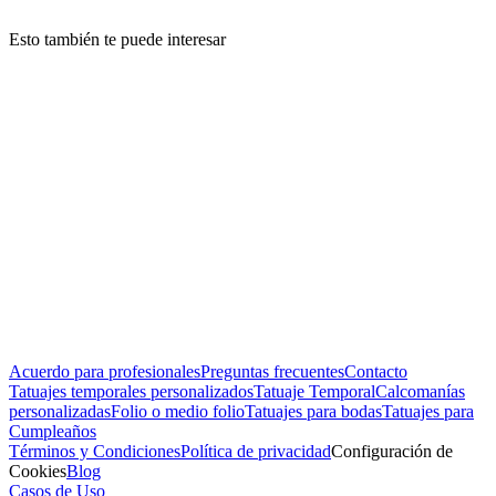
Esto también te puede interesar
Acuerdo para profesionales
Preguntas frecuentes
Contacto
Tatuajes temporales personalizados
Tatuaje Temporal
Calcomanías
personalizadas
Folio o medio folio
Tatuajes para bodas
Tatuajes para
Cumpleaños
Términos y Condiciones
Política de privacidad
Configuración de
Cookies
Blog
Casos de Uso