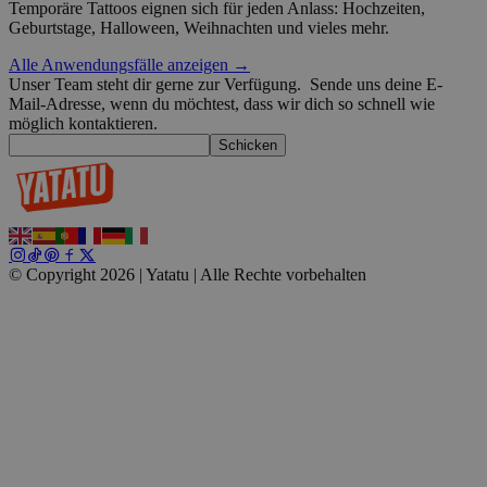
Temporäre Tattoos eignen sich für jeden Anlass: Hochzeiten,
Geburtstage, Halloween, Weihnachten und vieles mehr.
wordpress_test_cookie
Sitzung
Automattic
Google-Datenschutzerklärung
Inc.
Alle Anwendungsfälle anzeigen →
blog.yatatu.com
Unser Team steht dir gerne zur Verfügung.
Sende uns deine E-
Mail-Adresse, wenn du möchtest, dass wir dich so schnell wie
wp_consent_functional
4 Wochen 2
WordPress
möglich kontaktieren.
Tage
blog.yatatu.com
Schicken
© Copyright 2026 | Yatatu |
Alle Rechte vorbehalten
__cf_bm
29 Minuten
Cloudflare Inc.
59 Sekunden
.t.co
wp_consent_marketing
4 Wochen 2
WordPress
Tage
blog.yatatu.com