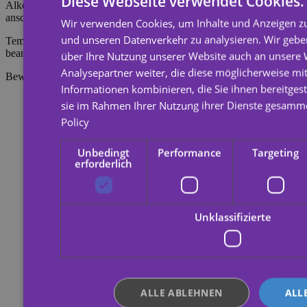
Diese Webseite verwendet Cookies.
Alkohol einweichen, 20 Sekunden einwirken lassen und
anschließend mit einem Wattebausch abreiben.
Wir verwenden Cookies, um Inhalte und Anzeigen zu
und unseren Datenverkehr zu analysieren. Wir geb
Temporäre Tattoos halten etwa 7 Tage, je nachdem, wie stark sie
beansprucht werden.
über Ihre Nutzung unserer Website auch an unsere
Analysepartner weiter, die diese möglicherweise mi
Bewertungen
Informationen kombinieren, die Sie ihnen bereitgest
sie im Rahmen Ihrer Nutzung ihrer Dienste gesamm
Policy
Unbedingt
Performance
Targeting
erforderlich
Unklassifizierte
ALLE ABLEHNEN
ALL