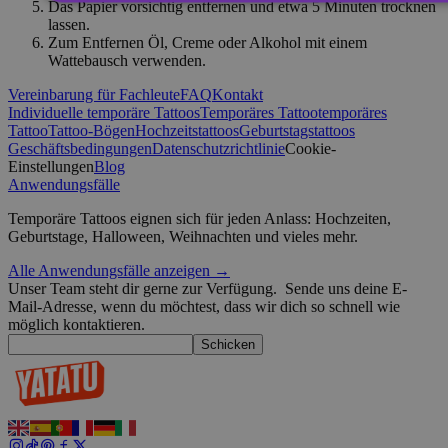
Das Papier vorsichtig entfernen und etwa 5 Minuten trocknen
lassen.
Zum Entfernen Öl, Creme oder Alkohol mit einem
Unbedingt erforderlich
Performance
Targeting
Wattebausch verwenden.
Unklassifizierte
Vereinbarung für Fachleute
FAQ
Kontakt
Unbedingt erforderliche Cookies ermöglichen wesentliche Kernfun
Individuelle temporäre Tattoos
Temporäres Tattoo
temporäres
die Benutzeranmeldung und die Kontoverwaltung. Ohne die unbedi
Tattoo
Tattoo-Bögen
Hochzeitstattoos
Geburtstagstattoos
Cookies kann die Website nicht ordnungsgemäß verwendet werden
Geschäftsbedingungen
Datenschutzrichtlinie
Cookie-
Einstellungen
Blog
Anbieter /
Name
Ablaufdatum
Anwendungsfälle
Domäne
_tt_enable_cookie
.yatatu.com
2 Monate 4
Temporäre Tattoos eignen sich für jeden Anlass: Hochzeiten,
Wochen
Geburtstage, Halloween, Weihnachten und vieles mehr.
Alle Anwendungsfälle anzeigen →
Unser Team steht dir gerne zur Verfügung.
Sende uns deine E-
CookieScriptConsent
4 Wochen 2
CookieScript
Mail-Adresse, wenn du möchtest, dass wir dich so schnell wie
Tage
.yatatu.com
möglich kontaktieren.
Schicken
wordpress_test_cookie
Sitzung
Automattic
Google-Datenschutzerklärung
Inc.
blog.yatatu.com