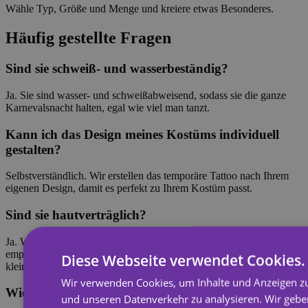
Wähle Typ, Größe und Menge und kreiere etwas Besonderes.
Häufig gestellte Fragen
Sind sie schweiß- und wasserbeständig?
Ja. Sie sind wasser- und schweißabweisend, sodass sie die ganze
Karnevalsnacht halten, egal wie viel man tanzt.
Kann ich das Design meines Kostüms individuell
gestalten?
Selbstverständlich. Wir erstellen das temporäre Tattoo nach Ihrem
eigenen Design, damit es perfekt zu Ihrem Kostüm passt.
Sind sie hautverträglich?
Ja. Wir verwenden hypoallergene und parabenfreie Tinten. Bei sehr
empfindlicher Haut empfehlen wir, das Produkt zunächst an einer
Diese Webseite verwendet Cookies.
kleinen Stelle zu testen.
Wir verwenden Cookies, um Inhalte und Anzeigen zu
Wie lange halten sie?
und unseren Datenverkehr zu analysieren. Wir geb