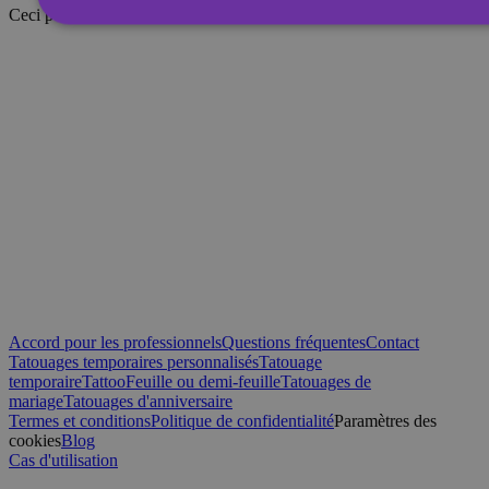
Ceci pourrait également vous intéresser.
Strictement nécessaires
Performance
Ciblage
Non classifiés
Les cookies strictement nécessaires habilitent des fonctionnalités d
que la connexion des utilisateurs et la gestion des comptes. Le sit
utilisé correctement sans les cookies strictement nécessaires.
Fournisseur /
Nom
Expiration
Domaine
_tt_enable_cookie
.yatatu.com
2 mois 4
semaines
Accord pour les professionnels
Questions fréquentes
Contact
CookieScriptConsent
4
CookieScript
Tatouages temporaires personnalisés
Tatouage
semaines
.yatatu.com
2 jours
temporaire
Tattoo
Feuille ou demi-feuille
Tatouages de
mariage
Tatouages d'anniversaire
Termes et conditions
Politique de confidentialité
Paramètres des
cookies
Blog
Cas d'utilisation