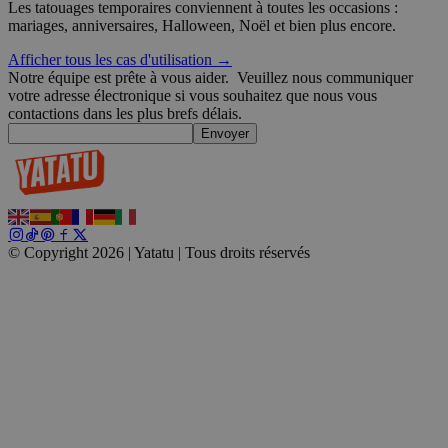
Les tatouages temporaires conviennent à toutes les occasions :
Politique de confidentialité de Google
wordpress_test_cookie
Session
Automattic
mariages, anniversaires, Halloween, Noël et bien plus encore.
Inc.
blog.yatatu.com
Afficher tous les cas d'utilisation →
Notre équipe est prête à vous aider.
Veuillez nous communiquer
votre adresse électronique si vous souhaitez que nous vous
wp_consent_functional
4
WordPress
semaines
contactions dans les plus brefs délais.
blog.yatatu.com
2 jours
Envoyer
© Copyright 2026 | Yatatu |
Tous droits réservés
__cf_bm
29
Cloudflare Inc.
minutes
.t.co
59
secondes
wp_consent_marketing
4
WordPress
semaines
blog.yatatu.com