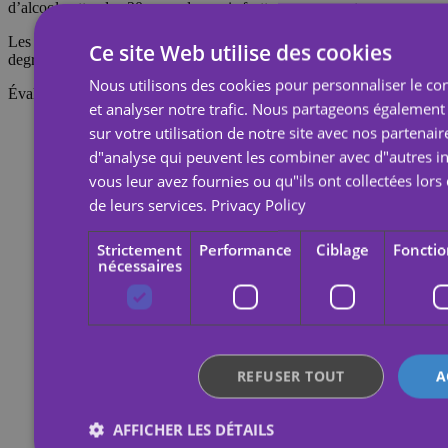
d’alcool ; attendez 20 secondes, puis frottez avec un coton.
Les tatouages temporaires durent environ 7 jours, en fonction du
Ce site Web utilise des cookies
degré de frottement qu'ils subissent.
Nous utilisons des cookies pour personnaliser le con
Évaluations
et analyser notre trafic. Nous partageons également
sur votre utilisation de notre site avec nos partenair
d"analyse qui peuvent les combiner avec d"autres i
vous leur avez fournies ou qu"ils ont collectées lors 
de leurs services.
Privacy Policy
Strictement
Performance
Ciblage
Fonctio
nécessaires
REFUSER TOUT
A
AFFICHER LES DÉTAILS