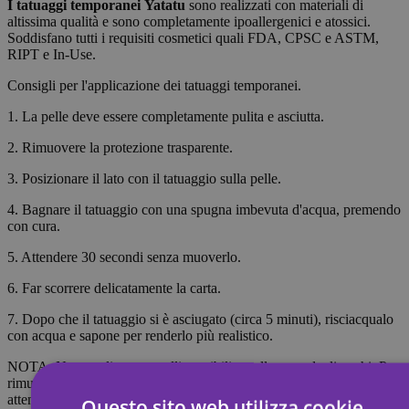
I tatuaggi temporanei
Yatatu
sono realizzati con materiali di
altissima qualità e sono completamente ipoallergenici e atossici.
Soddisfano tutti i requisiti cosmetici quali FDA, CPSC e ASTM,
RIPT e In-Use.
Consigli per l'applicazione dei tatuaggi temporanei.
1. La pelle deve essere completamente pulita e asciutta.
2. Rimuovere la protezione trasparente.
3. Posizionare il lato con il tatuaggio sulla pelle.
4. Bagnare il tatuaggio con una spugna imbevuta d'acqua, premendo
con cura.
5. Attendere 30 secondi senza muoverlo.
6. Far scorrere delicatamente la carta.
7. Dopo che il tatuaggio si è asciugato (circa 5 minuti), risciacqualo
con acqua e sapone per renderlo più realistico.
NOTA: Non applicare su pelli sensibili o nella zona degli occhi. Per
rimuovere il tatuaggio, imbevilo di olio per il corpo, crema o alcol;
attendi 20 secondi, quindi strofina con un batuffolo di cotone.
Questo sito web utilizza cookie