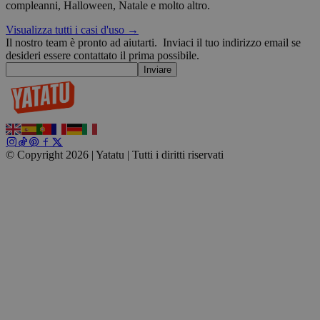
Automattic
compleanni, Halloween, Natale e molto altro.
Inc.
blog.yatatu.com
Visualizza tutti i casi d'uso →
Il nostro team è pronto ad aiutarti.
Inviaci il tuo indirizzo email se
desideri essere contattato il prima possibile.
wp_consent_functional
4
WordPress
Inviare
settimane
blog.yatatu.com
2 giorni
© Copyright 2026 | Yatatu |
Tutti i diritti riservati
__cf_bm
29 minuti
Cloudflare Inc.
59
u
.t.co
secondi
v
W
r
s
wp_consent_marketing
4
WordPress
settimane
blog.yatatu.com
2 giorni