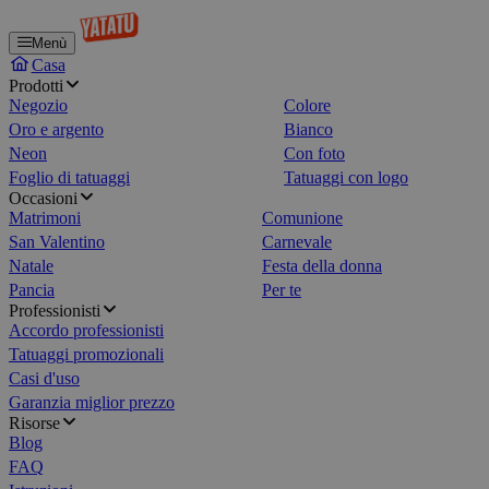
Menù
Casa
Prodotti
Negozio
Colore
Oro e argento
Bianco
Neon
Con foto
Foglio di tatuaggi
Tatuaggi con logo
Occasioni
Matrimoni
Comunione
San Valentino
Carnevale
Natale
Festa della donna
Pancia
Per te
Professionisti
Accordo professionisti
Tatuaggi promozionali
Casi d'uso
Garanzia miglior prezzo
Risorse
Blog
FAQ