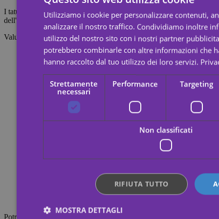
I tatuaggi temporanei durano circa 7 giorni, a seconda dell'intensità
Utilizziamo i cookie per personalizzare contenuti, a
dell'attrito a cui vengono sottoposti.
analizzare il nostro traffico. Condividiamo inoltre i
Valutazioni
utilizzo del nostro sito con i nostri partner pubblicita
potrebbero combinarle con altre informazioni che ha
hanno raccolto dal tuo utilizzo dei loro servizi.
Priva
Strettamente
Performance
Targeting
necessari
Non classificati
RIFIUTA TUTTO
A
MOSTRA DETTAGLI
Potrebbe interessarti anche questo