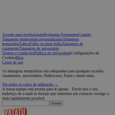
_tt_enable_cookie
.yatatu.com
2 meses 4
T
semanas
r
p
t
w
CookieScriptConsent
4
T
CookieScript
semanas
C
.yatatu.com
2 dias
s
Acordo para profissionais
Perguntas Frequentes
Contato
v
Tatuagens temporárias personalizadas
Tatuagem
p
temporária
Tattoo
Folha ou meia folha
Tatuagens de
n
Políti
S
casamento
Tatuagens de aniversário
t
Google
Termos e condições
Política de privacidade
Configurações de
Cookies
Blog
wordpress_test_cookie
Sessão
U
Automattic
Casos de uso
W
Inc.
w
blog.yatatu.com
b
As tatuagens temporárias são adequadas para qualquer ocasião:
e
casamentos, aniversários, Halloween, Natal e muito mais.
wp_consent_functional
4
T
WordPress
Ver todos os casos de utilização →
semanas
u
blog.yatatu.com
2 dias
f
A nossa equipa está pronta para te ajudar.
Envie-nos o seu
c
endereço de e-mail se desejar que entremos em contacto consigo o
w
mais rapidamente possível.
s
l
Enviar
p
m
p