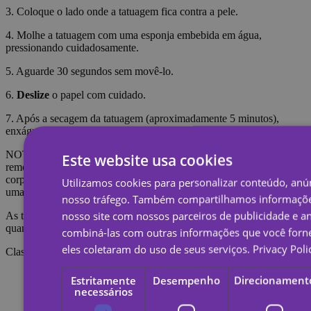
3. Coloque o lado onde a tatuagem fica contra a pele.
4. Molhe a tatuagem com uma esponja embebida em água,
pressionando cuidadosamente.
5. Aguarde 30 segundos sem movê-lo.
6.
Deslize
o papel com cuidado.
7. Após a secagem da tatuagem (aproximadamente 5 minutos),
enxágue-a com água e sabão para torná-la mais realista.
NOTA: Não aplique na pele sensível ou perto dos olhos. Para
Este website usa cookies
remover a tatuagem é necessário embeber a tatuagem com óleo
corporal, creme ou álcool; Aguarde 20 segundos e esfregue com
Utilizamos cookies para personalizar conteúdo, anún
uma bola de algodão.
nosso tráfego. Também compartilhamos informaçõe
nosso site com nossos parceiros de publicidade e a
As tatuagens temporárias duram cerca de 7 dias, dependendo do
quanto são esfregadas.
combiná-las com outras informações que você forne
eles coletaram do uso de seus serviços.
Privacy Poli
Classificações
Estritamente
Desempenho
Direcionament
necessários