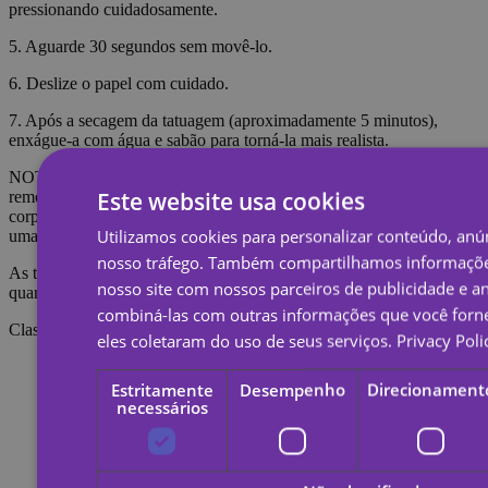
pressionando cuidadosamente.
5. Aguarde 30 segundos sem movê-lo.
6. Deslize o papel com cuidado.
7. Após a secagem da tatuagem (aproximadamente 5 minutos),
enxágue-a com água e sabão para torná-la mais realista.
NOTA: Não aplique na pele sensível ou perto dos olhos. Para
Este website usa cookies
remover a tatuagem é necessário embeber a tatuagem com óleo
corporal, creme ou álcool; Aguarde 20 segundos e esfregue com
Utilizamos cookies para personalizar conteúdo, anún
uma bola de algodão.
nosso tráfego. Também compartilhamos informaçõe
As tatuagens temporárias duram cerca de 7 dias, dependendo do
nosso site com nossos parceiros de publicidade e a
quanto são esfregadas.
combiná-las com outras informações que você forne
Classificações
eles coletaram do uso de seus serviços.
Privacy Poli
Estritamente
Desempenho
Direcionament
necessários