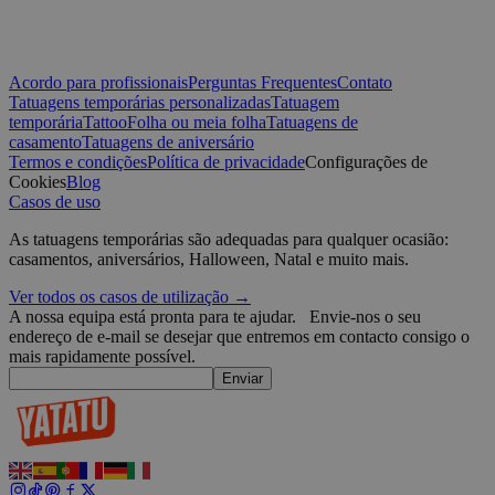
p
t
w
CookieScriptConsent
4
T
CookieScript
semanas
C
.yatatu.com
Acordo para profissionais
Perguntas Frequentes
Contato
2 dias
s
Tatuagens temporárias personalizadas
Tatuagem
v
temporária
Tattoo
Folha ou meia folha
Tatuagens de
p
casamento
Tatuagens de aniversário
n
Políti
S
Termos e condições
Política de privacidade
Configurações de
t
Google
Cookies
Blog
Casos de uso
wordpress_test_cookie
Sessão
U
Automattic
W
Inc.
w
blog.yatatu.com
As tatuagens temporárias são adequadas para qualquer ocasião:
b
casamentos, aniversários, Halloween, Natal e muito mais.
e
Ver todos os casos de utilização →
wp_consent_functional
4
T
WordPress
semanas
u
blog.yatatu.com
A nossa equipa está pronta para te ajudar.
Envie-nos o seu
2 dias
f
endereço de e-mail se desejar que entremos em contacto consigo o
c
mais rapidamente possível.
w
s
Enviar
l
p
m
p
c
__cf_bm
29
E
Cloudflare Inc.