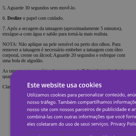
5. Aguarde 30 segundos sem movê-lo.
6.
Deslize
o papel com cuidado.
7. Após a secagem da tatuagem (aproximadamente 5 minutos),
enxágue-a com água e sabão para torná-la mais realista.
NOTA: Não aplique na pele sensível ou perto dos olhos. Para
remover a tatuagem é necessário embeber a tatuagem com óleo
corporal, creme ou álcool; Aguarde 20 segundos e esfregue com
uma bola de algodão.
As tatuagens temporárias duram cerca de 7 dias, dependendo do
quanto são esfregadas.
Este website usa cookies
Classificações
Utilizamos cookies para personalizar conteúdo, anún
nosso tráfego. Também compartilhamos informaçõe
nosso site com nossos parceiros de publicidade e a
combiná-las com outras informações que você forne
eles coletaram do uso de seus serviços.
Privacy Poli