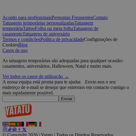
Provedor /
Nome
Validade
D
Domínio
Acordo para profissionais
Perguntas Frequentes
Contato
_tt_enable_cookie
.yatatu.com
2 meses 4
T
Tatuagens temporárias personalizadas
Tatuagem
semanas
r
temporária
Tattoo
Folha ou meia folha
Tatuagens de
p
t
casamento
Tatuagens de aniversário
w
Termos e condições
Política de privacidade
Configurações de
Cookies
Blog
CookieScriptConsent
4
T
CookieScript
Casos de uso
semanas
C
.yatatu.com
2 dias
s
v
As tatuagens temporárias são adequadas para qualquer ocasião:
p
casamentos, aniversários, Halloween, Natal e muito mais.
n
Políti
S
Ver todos os casos de utilização →
t
Google
A nossa equipa está pronta para te ajudar.
Envie-nos o seu
wordpress_test_cookie
Sessão
U
Automattic
endereço de e-mail se desejar que entremos em contacto consigo o
W
Inc.
mais rapidamente possível.
w
blog.yatatu.com
b
Enviar
e
wp_consent_functional
4
T
WordPress
semanas
u
blog.yatatu.com
2 dias
f
c
w
s
© Copyright 2026 | Yatatu |
Todos os Direitos Reservados