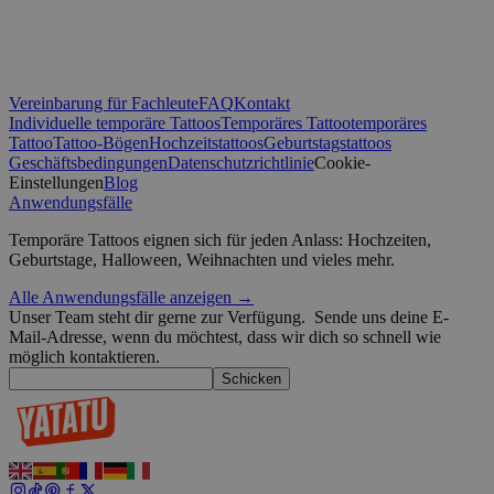
die Benutzeranmeldung und die Kontoverwaltung. Ohne die unbedi
Cookies kann die Website nicht ordnungsgemäß verwendet werden
Anbieter /
Name
Ablaufdatum
Domäne
Vereinbarung für Fachleute
FAQ
Kontakt
_tt_enable_cookie
.yatatu.com
2 Monate 4
Individuelle temporäre Tattoos
Temporäres Tattoo
temporäres
Wochen
Tattoo
Tattoo-Bögen
Hochzeitstattoos
Geburtstagstattoos
Geschäftsbedingungen
Datenschutzrichtlinie
Cookie-
Einstellungen
Blog
Anwendungsfälle
CookieScriptConsent
4 Wochen 2
CookieScript
Tage
.yatatu.com
Temporäre Tattoos eignen sich für jeden Anlass: Hochzeiten,
Geburtstage, Halloween, Weihnachten und vieles mehr.
Alle Anwendungsfälle anzeigen →
Unser Team steht dir gerne zur Verfügung.
Sende uns deine E-
wordpress_test_cookie
Sitzung
Mail-Adresse, wenn du möchtest, dass wir dich so schnell wie
Automattic
Google-Datenschutzerklärung
Inc.
möglich kontaktieren.
blog.yatatu.com
Schicken
wp_consent_functional
4 Wochen 2
WordPress
Tage
blog.yatatu.com