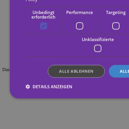
Unbedingt
Performance
Targeting
erforderlich
Unklassifizierte
Das könnte dich auch interessieren
ALLE ABLEHNEN
ALL
DETAILS ANZEIGEN
Unbedingt erforderlich
Performance
Targeting
Unklassifizierte
Unbedingt erforderliche Cookies ermöglichen wesentliche Kernfun