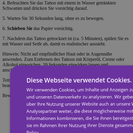
4. Befeuchten Sie das Tattoo mit einem in Wasser getränkten
Schwamm und drücken Sie vorsichtig darauf.
5. Warten Sie 30 Sekunden lang, ohne es zu bewegen.
6.
Schieben Sie
das Papier vorsichtig.
7. Nachdem das Tattoo getrocknet ist (ca. 5 Minuten), spülen Sie es
mit Wasser und Seife ab, damit es realistischer aussieht.
Hinweis: Nicht auf empfindlicher Haut oder in Augennähe
anwenden. Zum Entfernen des Tattoos mit Körperöl, Creme oder
Alkohol einweichen, 20 Sekunden einwirken lassen und
anschließend mit einem Wattebausch abreiben.
Diese Webseite verwendet Cookies.
Temporäre Tattoos halten etwa 7 Tage, je nachdem, wie stark sie
beansprucht werden.
Wir verwenden Cookies, um Inhalte und Anzeigen zu
Bewertungen
und unseren Datenverkehr zu analysieren. Wir geb
über Ihre Nutzung unserer Website auch an unsere
Analysepartner weiter, die diese möglicherweise mi
Informationen kombinieren, die Sie ihnen bereitgest
sie im Rahmen Ihrer Nutzung ihrer Dienste gesamm
Policy