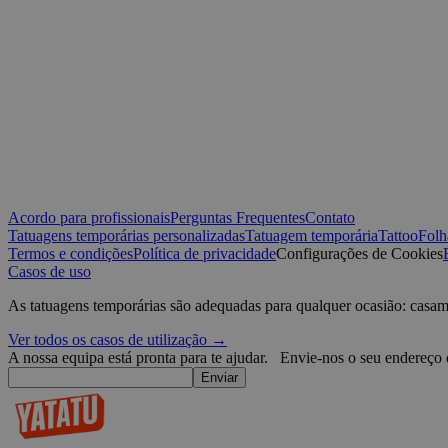
IDE
VISITOR_INFO1_LIV
sbjs_migrations
_ga
muc_ads
YSC
Acordo para profissionais
Perguntas Frequentes
Contato
Tatuagens temporárias personalizadas
Tatuagem temporária
Tattoo
Folh
Termos e condições
Política de privacidade
Configurações de Cookies
_fbp
sbjs_current
Casos de uso
As tatuagens temporárias são adequadas para qualquer ocasião: casam
guest_id
sbjs_first_add
Ver todos os casos de utilização →
A nossa equipa está pronta para te ajudar.
Envie-nos o seu endereço 
guest_id_marketing
Enviar
_ttp
guest_id_ads
sbjs_current_add