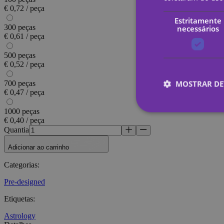
€ 0,72 / peça
Estritamente
300 peças
necessários
€ 0,61 / peça
500 peças
€ 0,52 / peça
MOSTRAR DE
700 peças
€ 0,47 / peça
1000 peças
€ 0,40 / peça
Quantia
Estritamen
Adicionar ao carrinho
Os cookies estritame
site não pode ser uti
Categorias
:
Nome
Pre-designed
_tt_enable_cookie
Etiquetas
:
Astrology
CookieScriptConse