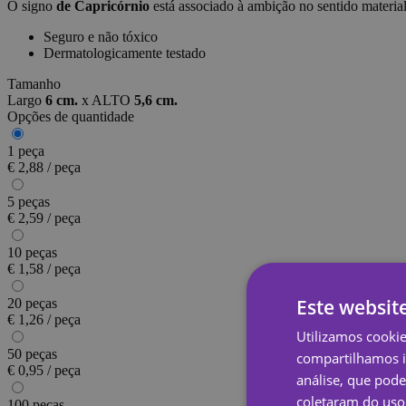
O signo
de Capricórnio
está associado à ambição no sentido materia
Seguro e não tóxico
Dermatologicamente testado
Tamanho
Largo
6 cm.
x
ALTO
5,6 cm.
Opções de quantidade
1 peça
€ 2,88 / peça
5 peças
€ 2,59 / peça
10 peças
€ 1,58 / peça
Este websit
20 peças
€ 1,26 / peça
Utilizamos cooki
50 peças
compartilhamos i
€ 0,95 / peça
análise, que pod
coletaram do uso 
100 peças