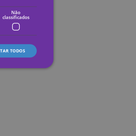
ENGLISH
Não
classificados
GERMAN
FRENCH
ITALIAN
ITAR TODOS
lassificados
 gestão da conta. O
s preferences
te.
 service to remember