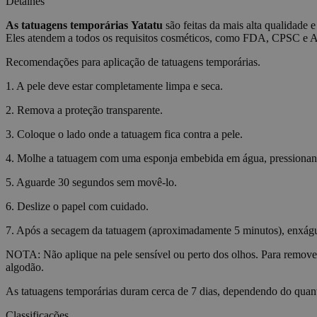
Detalhes
As tatuagens temporárias
Yatatu
são feitas da mais alta qualidade e
wordpress_test_coo
Eles atendem a todos os requisitos cosméticos, como FDA, CPSC e
Recomendações para aplicação de tatuagens temporárias.
wp_consent_functio
1. A pele deve estar completamente limpa e seca.
2. Remova a proteção transparente.
__cf_bm
3. Coloque o lado onde a tatuagem fica contra a pele.
4. Molhe a tatuagem com uma esponja embebida em água, pressiona
wp_consent_market
5. Aguarde 30 segundos sem movê-lo.
6. Deslize o papel com cuidado.
wp_consent_prefer
7. Após a secagem da tatuagem (aproximadamente 5 minutos), enxágue-
NOTA: Não aplique na pele sensível ou perto dos olhos. Para remove
algodão.
VISITOR_PRIVACY_
As tatuagens temporárias duram cerca de 7 dias, dependendo do quant
Classificações