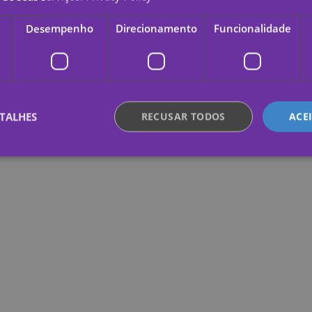
Desempenho
Direcionamento
Funcionalidade
TALHES
RECUSAR TODOS
ACE
te necessários
Desempenho
Direcionamento
Funcionalidade
Não c
nte necessários permitem a funcionalidade central do website, como login de usuário e
lizado corretamente sem os cookies estritamente necessários.
Provedor /
Validade
Descrição
Domínio
.yatatu.com
2 meses 4
This cookie is used to remember the user'
semanas
regarding the use of cookies on the websi
nt
4
This cookie is used by Cookie-Script.com
CookieScript