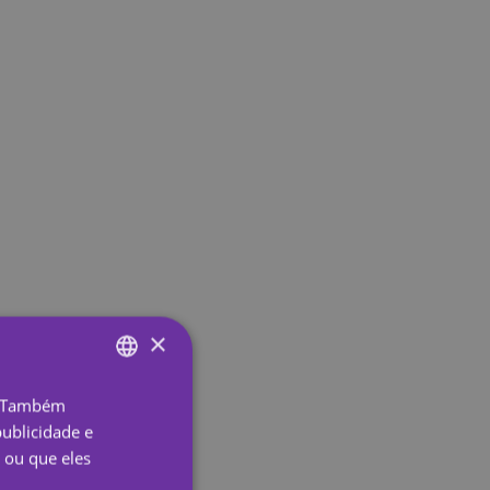
×
o. Também
ENGLISH
ublicidade e
SPANISH
 ou que eles
PORTUGUESE