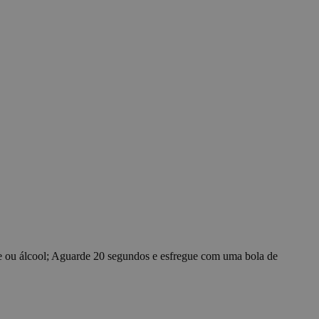
ecessary for Cookie-
y.
 whether or not the
ce for functional
e functionality such
 preferences. The
t these cookies.
 humanos e bots.
relatórios válidos
sion for marketing
ck visitors across
 and engaging for the
 preference cookies.
mber information
ooks, like your
e ou álcool; Aguarde 20 segundos e esfregue com uma bola de
pções de
ara sua interação
onsentimento do
ações de
ncias sejam