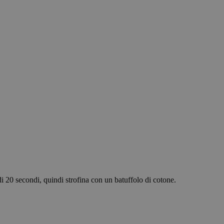
y.
 whether or not the
ce for functional
e functionality
guage preferences.
ithout these
guere tra umani e
ine di effettuare
to Web.
sion for marketing
ck visitors across
 and engaging for
 preference cookies.
mber information
looks, like your
di 20 secondi, quindi strofina con un batuffolo di cotone.
zare le scelte di
interazione con il
atore riguardo a
cy, garantendo che le
ni future.