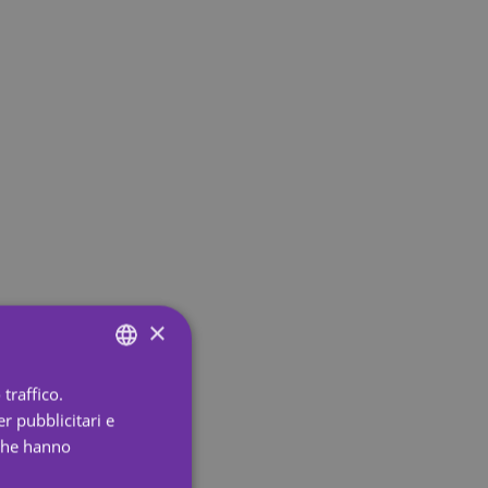
×
traffico.
ENGLISH
r pubblicitari e
SPANISH
 che hanno
PORTUGUESE