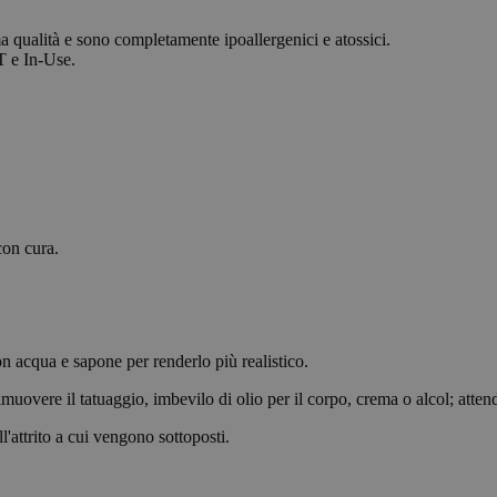
2 giorni
Script.com cookie banner to work properl
ma qualità e sono completamente ipoallergenici e atossici.
kie
Sessione
Used on sites built with Wordpress. Tests
Automattic
browser has cookies enabled
Inc.
T e In-Use.
blog.yatatu.com
nal
4
This cookie stores the user's consent choi
WordPress
settimane
cookies. These cookies enable core websit
blog.yatatu.com
Google Privacy Policy
2 giorni
such as remembering login details or lan
The website may not function properly w
cookies.
29 minuti
Questo cookie viene utilizzato per distin
Cloudflare Inc.
59
bot. Ciò è vantaggioso per il sito Web, al f
.t.co
secondi
rapporti validi sull'utilizzo del proprio si
con cura.
ing
4
This cookie stores the user's consent deci
WordPress
settimane
cookies. Marketing cookies are used to tra
blog.yatatu.com
2 giorni
websites to display ads that are relevant
the individual user.
ences
4
This cookie records the user's consent for
WordPress
settimane
These cookies allow the website to reme
blog.yatatu.com
on acqua e sapone per renderlo più realistico.
2 giorni
that changes the way the site behaves or 
preferred language or region.
muovere il tatuaggio, imbevilo di olio per il corpo, crema o alcol; atten
METADATA
5 mesi 4
Questo cookie viene utilizzato per memoriz
YouTube
l'attrito a cui vengono sottoposti.
settimane
consenso e privacy dell'utente per la loro 
.youtube.com
sito. Registra i dati sul consenso del visit
varie politiche e impostazioni sulla priva
loro preferenze siano onorate nelle sessio