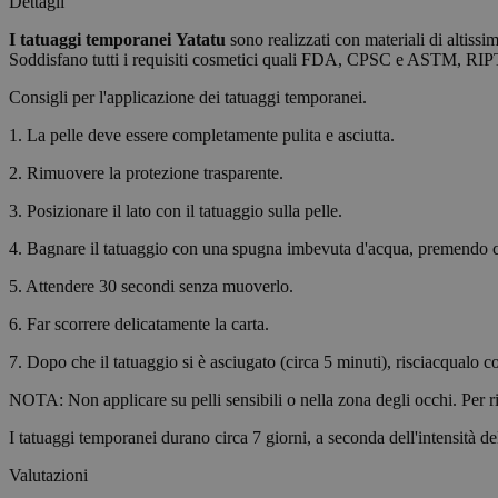
Dettagli
I tatuaggi temporanei
Yatatu
sono realizzati con materiali di altissi
wordpress_test_coo
Soddisfano tutti i requisiti cosmetici quali FDA, CPSC e ASTM, RIP
Consigli per l'applicazione dei tatuaggi temporanei.
wp_consent_functio
1. La pelle deve essere completamente pulita e asciutta.
2. Rimuovere la protezione trasparente.
__cf_bm
3. Posizionare il lato con il tatuaggio sulla pelle.
4. Bagnare il tatuaggio con una spugna imbevuta d'acqua, premendo 
wp_consent_market
5. Attendere 30 secondi senza muoverlo.
6. Far scorrere delicatamente la carta.
wp_consent_prefer
7. Dopo che il tatuaggio si è asciugato (circa 5 minuti), risciacqualo c
NOTA: Non applicare su pelli sensibili o nella zona degli occhi. Per ri
VISITOR_PRIVACY_
I tatuaggi temporanei durano circa 7 giorni, a seconda dell'intensità del
Valutazioni