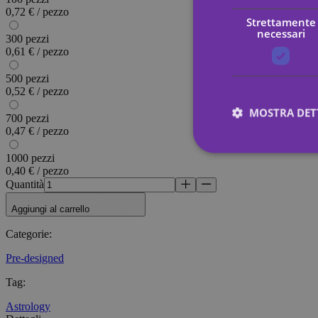
0,72 € / pezzo
Strettamente
necessari
300 pezzi
0,61 € / pezzo
500 pezzi
0,52 € / pezzo
MOSTRA DET
700 pezzi
0,47 € / pezzo
1000 pezzi
0,40 € / pezzo
Stre
Quantità
I cookie strettamente
Aggiungi al carrello
dell"account. Il sito
Categorie
:
Nome
Pre-designed
_tt_enable_cookie
Tag
:
CookieScriptConse
Astrology