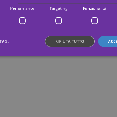
Performance
Targeting
Funzionalità
TAGLI
RIFIUTA TUTTO
ACC
ttamente necessari
Performance
Targeting
Funzionalità
Non classif
 necessari consentono le funzionalità principali del sito web come l"accesso dell"utente
 web non può essere utilizzato correttamente senza i cookie strettamente necessari.
Fornitore /
Scadenza
Descrizione
Dominio
.yatatu.com
2 mesi 4
This cookie is used to remember the user'
settimane
regarding the use of cookies on the websi
nt
4
This cookie is used by Cookie-Script.com
CookieScript
settimane
visitor cookie consent preferences. It is n
.yatatu.com