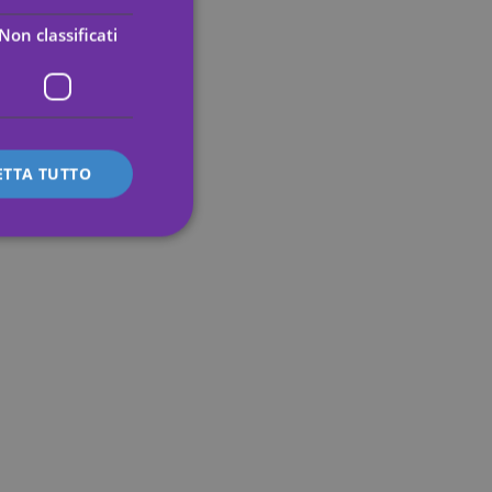
ENGLISH
Non classificati
GERMAN
FRENCH
ITALIAN
ETTA TUTTO
icati
 e la gestione
s preferences
te.
 service to remember
ecessary for Cookie-