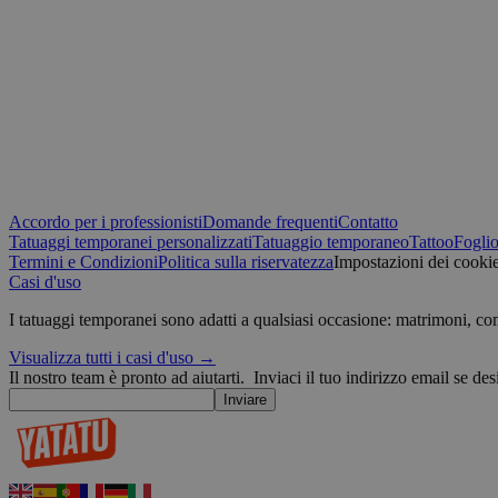
VISITOR_INFO1_LIV
sbjs_migrations
_ga
muc_ads
YSC
Accordo per i professionisti
Domande frequenti
Contatto
_fbp
sbjs_current
Tatuaggi temporanei personalizzati
Tatuaggio temporaneo
Tattoo
Foglio
Termini e Condizioni
Politica sulla riservatezza
Impostazioni dei cooki
Casi d'uso
guest_id
sbjs_first_add
I tatuaggi temporanei sono adatti a qualsiasi occasione: matrimoni, c
guest_id_marketing
Visualizza tutti i casi d'uso →
_ttp
Il nostro team è pronto ad aiutarti.
Inviaci il tuo indirizzo email se des
Inviare
guest_id_ads
sbjs_current_add