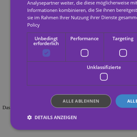
Analysepartner weiter, die diese möglicherweise mi
Informationen kombinieren, die Sie ihnen bereitgest
sie im Rahmen Ihrer Nutzung ihrer Dienste gesamm
Policy
Unbedingt
Performance
Targeting
erforderlich
Unklassifizierte
ALLE ABLEHNEN
ALL
Das könnte dich auch interessieren
DETAILS ANZEIGEN