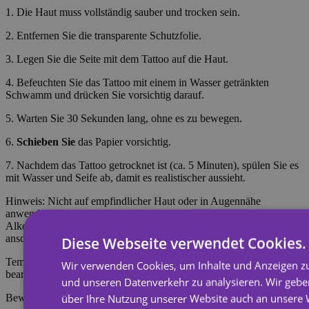
1. Die Haut muss vollständig sauber und trocken sein.
2. Entfernen Sie die transparente Schutzfolie.
3. Legen Sie die Seite mit dem Tattoo auf die Haut.
4. Befeuchten Sie das Tattoo mit einem in Wasser getränkten
Schwamm und drücken Sie vorsichtig darauf.
5. Warten Sie 30 Sekunden lang, ohne es zu bewegen.
6.
Schieben Sie
das Papier vorsichtig.
7. Nachdem das Tattoo getrocknet ist (ca. 5 Minuten), spülen Sie es
mit Wasser und Seife ab, damit es realistischer aussieht.
Hinweis: Nicht auf empfindlicher Haut oder in Augennähe
anwenden. Zum Entfernen des Tattoos mit Körperöl, Creme oder
Alkohol einweichen, 20 Sekunden einwirken lassen und
anschließend mit einem Wattebausch abreiben.
Diese Webseite verwendet Cookies.
Temporäre Tattoos halten etwa 7 Tage, je nachdem, wie stark sie
Wir verwenden Cookies, um Inhalte und Anzeigen zu
beansprucht werden.
und unseren Datenverkehr zu analysieren. Wir geb
über Ihre Nutzung unserer Website auch an unsere
Bewertungen