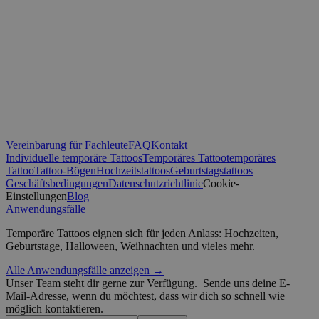
Unbedingt erforderlich
Performance
Targeting
Unklassifizierte
Unbedingt erforderliche Cookies ermöglichen wesentliche Kernfun
die Benutzeranmeldung und die Kontoverwaltung. Ohne die unbedi
Cookies kann die Website nicht ordnungsgemäß verwendet werden
Anbieter /
Name
Ablaufdatum
Domäne
_tt_enable_cookie
.yatatu.com
2 Monate 4
Vereinbarung für Fachleute
FAQ
Kontakt
Wochen
Individuelle temporäre Tattoos
Temporäres Tattoo
temporäres
Tattoo
Tattoo-Bögen
Hochzeitstattoos
Geburtstagstattoos
Geschäftsbedingungen
Datenschutzrichtlinie
Cookie-
CookieScriptConsent
4 Wochen 2
Einstellungen
Blog
CookieScript
Tage
.yatatu.com
Anwendungsfälle
Temporäre Tattoos eignen sich für jeden Anlass: Hochzeiten,
Geburtstage, Halloween, Weihnachten und vieles mehr.
Alle Anwendungsfälle anzeigen →
wordpress_test_cookie
Sitzung
Automattic
Google-Datenschutzerklärung
Unser Team steht dir gerne zur Verfügung.
Sende uns deine E-
Inc.
Mail-Adresse, wenn du möchtest, dass wir dich so schnell wie
blog.yatatu.com
möglich kontaktieren.