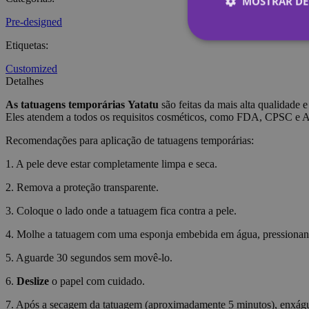
MOSTRAR DE
Pre-designed
Etiquetas
:
Customized
Estritamen
Detalhes
Os cookies estritame
As tatuagens temporárias
Yatatu
são feitas da mais alta qualidade e
site não pode ser uti
Eles atendem a todos os requisitos cosméticos, como FDA, CPSC e
Nome
Recomendações para aplicação de tatuagens temporárias:
_tt_enable_cookie
1. A pele deve estar completamente limpa e seca.
CookieScriptConse
2. Remova a proteção transparente.
3. Coloque o lado onde a tatuagem fica contra a pele.
wordpress_test_coo
4. Molhe a tatuagem com uma esponja embebida em água, pressiona
5. Aguarde 30 segundos sem movê-lo.
wp_consent_functio
6.
Deslize
o papel com cuidado.
7. Após a secagem da tatuagem (aproximadamente 5 minutos), enxágue-