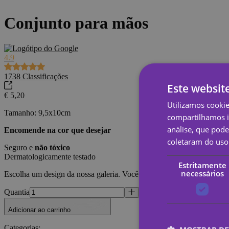
Conjunto para mãos
4.9
1738
Classificações
Este websit
€ 5,20
Utilizamos cooki
Tamanho: 9,5x10cm
compartilhamos i
análise, que pod
Encomende na cor que desejar
coletaram do uso 
Seguro e
não tóxico
Dermatologicamente testado
Estritamente
necessários
Escolha um design da nossa galeria. Você também pode
personalizá-
Quantia
Adicionar ao carrinho
Categorias
: