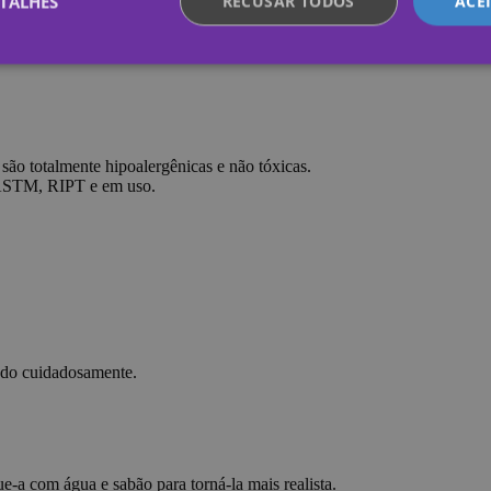
TALHES
RECUSAR TODOS
ACE
te necessários
Desempenho
Direcionamento
Funcionalidade
Não c
nte necessários permitem a funcionalidade central do website, como login de usuário e
 são totalmente hipoalergênicas e não tóxicas.
lizado corretamente sem os cookies estritamente necessários.
 ASTM, RIPT e em uso.
Provedor /
Validade
Descrição
Domínio
.yatatu.com
2 meses 4
This cookie is used to remember the user'
semanas
regarding the use of cookies on the websi
nt
4
This cookie is used by Cookie-Script.com
CookieScript
semanas
visitor cookie consent preferences. It is n
.yatatu.com
2 dias
Script.com cookie banner to work properl
kie
Sessão
Used on sites built with Wordpress. Tests
Automattic
ndo cuidadosamente.
browser has cookies enabled
Inc.
blog.yatatu.com
Política de Privacidade do Google
nal
4
This cookie stores the user's consent choi
WordPress
semanas
cookies. These cookies enable core websit
blog.yatatu.com
2 dias
as remembering login details or language
website may not function properly withou
a com água e sabão para torná-la mais realista.