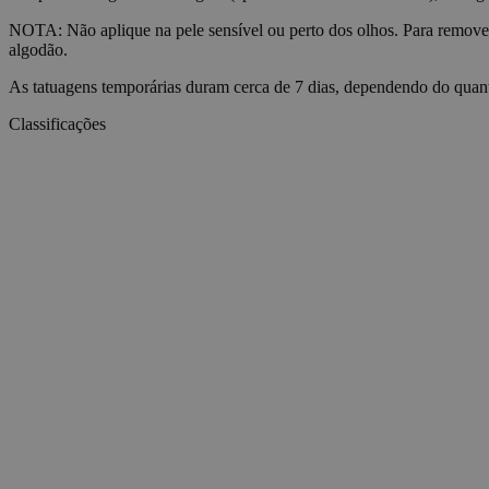
__cf_bm
NOTA: Não aplique na pele sensível ou perto dos olhos. Para remove
algodão.
As tatuagens temporárias duram cerca de 7 dias, dependendo do quant
wp_consent_market
Classificações
wp_consent_prefer
VISITOR_PRIVACY_
wp_consent_statisti
__cf_bm