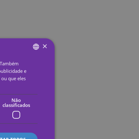
×
o. Também
ENGLISH
ublicidade e
SPANISH
 ou que eles
PORTUGUESE
ENGLISH
Não
classificados
GERMAN
FRENCH
ITALIAN