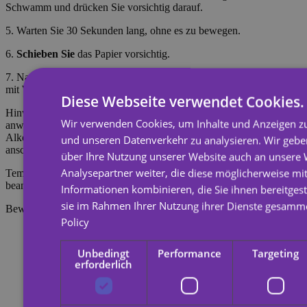
Schwamm und drücken Sie vorsichtig darauf.
5. Warten Sie 30 Sekunden lang, ohne es zu bewegen.
6.
Schieben Sie
das Papier vorsichtig.
7. Nachdem das Tattoo getrocknet ist (ca. 5 Minuten), spülen Sie es
mit Wasser und Seife ab, damit es realistischer aussieht.
Diese Webseite verwendet Cookies.
Hinweis: Nicht auf empfindlicher Haut oder in Augennähe
Wir verwenden Cookies, um Inhalte und Anzeigen zu
anwenden. Zum Entfernen des Tattoos mit Körperöl, Creme oder
Alkohol einweichen, 20 Sekunden einwirken lassen und
und unseren Datenverkehr zu analysieren. Wir geb
anschließend mit einem Wattebausch abreiben.
über Ihre Nutzung unserer Website auch an unsere
Analysepartner weiter, die diese möglicherweise mi
Temporäre Tattoos halten etwa 7 Tage, je nachdem, wie stark sie
beansprucht werden.
Informationen kombinieren, die Sie ihnen bereitgest
sie im Rahmen Ihrer Nutzung ihrer Dienste gesamm
Bewertungen
Policy
Unbedingt
Performance
Targeting
erforderlich