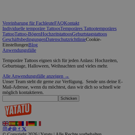
CookieScriptConsent
4 Wochen 2
CookieScript
Vereinbarung für Fachleute
FAQ
Kontakt
Tage
.yatatu.com
Individuelle temporäre Tattoos
Temporäres Tattoo
temporäres
Tattoo
Tattoo-Bögen
Hochzeitstattoos
Geburtstagstattoos
Geschäftsbedingungen
Datenschutzrichtlinie
Cookie-
Einstellungen
Blog
Anwendungsfälle
wordpress_test_cookie
Sitzung
Automattic
Google-Datenschutzerklärung
Inc.
Temporäre Tattoos eignen sich für jeden Anlass: Hochzeiten,
blog.yatatu.com
Geburtstage, Halloween, Weihnachten und vieles mehr.
Alle Anwendungsfälle anzeigen →
wp_consent_functional
4 Wochen 2
WordPress
Tage
blog.yatatu.com
Unser Team steht dir gerne zur Verfügung.
Sende uns deine E-
Mail-Adresse, wenn du möchtest, dass wir dich so schnell wie
möglich kontaktieren.
Schicken
__cf_bm
29 Minuten
Cloudflare Inc.
59 Sekunden
.t.co
© Copyright 2026 | Yatatu |
Alle Rechte vorbehalten