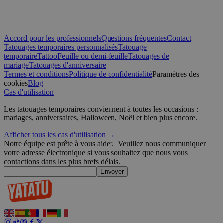
CookieScriptConsent
4
CookieScript
semaines
.yatatu.com
2 jours
Accord pour les professionnels
Questions fréquentes
Contact
Tatouages temporaires personnalisés
Tatouage
temporaire
Tattoo
Feuille ou demi-feuille
Tatouages de
mariage
Tatouages d'anniversaire
Termes et conditions
Politique de confidentialité
Paramètres des
cookies
Blog
Politique de confidentialité de Google
wordpress_test_cookie
Session
Automattic
Cas d'utilisation
Inc.
blog.yatatu.com
Les tatouages temporaires conviennent à toutes les occasions :
mariages, anniversaires, Halloween, Noël et bien plus encore.
wp_consent_functional
4
WordPress
Afficher tous les cas d'utilisation →
semaines
blog.yatatu.com
2 jours
Notre équipe est prête à vous aider.
Veuillez nous communiquer
votre adresse électronique si vous souhaitez que nous vous
contactions dans les plus brefs délais.
Envoyer
__cf_bm
29
Cloudflare Inc.