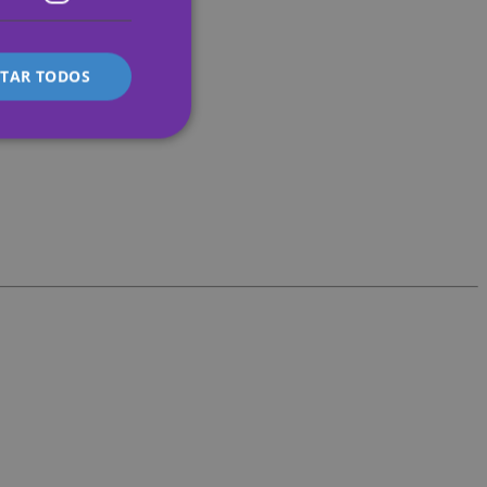
ITALIAN
ITAR TODOS
lassificados
 gestão da conta. O
s preferences
te.
 service to remember
ecessary for Cookie-
y.
 whether or not the