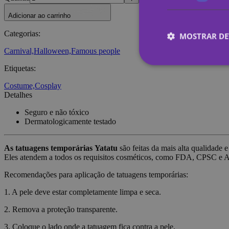
Adicionar ao carrinho
Categorias
:
MOSTRAR DE
Carnival,
Halloween,
Famous people
Etiquetas
:
Costume,
Cosplay
Estritamen
Detalhes
Os cookies estritame
Seguro e não tóxico
site não pode ser uti
Dermatologicamente testado
Nome
As tatuagens temporárias
Yatatu
são feitas da mais alta qualidade e
_tt_enable_cookie
Eles atendem a todos os requisitos cosméticos, como FDA, CPSC e
CookieScriptConse
Recomendações para aplicação de tatuagens temporárias:
1. A pele deve estar completamente limpa e seca.
wordpress_test_coo
2. Remova a proteção transparente.
3. Coloque o lado onde a tatuagem fica contra a pele.