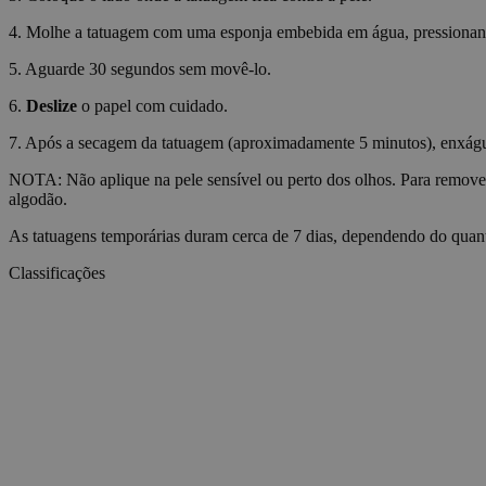
wp_consent_functio
4. Molhe a tatuagem com uma esponja embebida em água, pressiona
5. Aguarde 30 segundos sem movê-lo.
__cf_bm
6.
Deslize
o papel com cuidado.
7. Após a secagem da tatuagem (aproximadamente 5 minutos), enxágue-
wp_consent_market
NOTA: Não aplique na pele sensível ou perto dos olhos. Para remove
algodão.
As tatuagens temporárias duram cerca de 7 dias, dependendo do quant
wp_consent_prefer
Classificações
VISITOR_PRIVACY_
wp_consent_statisti