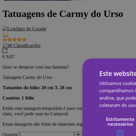
Tatuagens de Carmy do Urso
4.9
1740
Classificações
€ 9,87
Quer se destacar com sua fantasia?
Este websit
Tatuagem Carmy do Urso
Utilizamos cooki
Tamanho do fólio: 20 cm X 28 cm
compartilhamos i
análise, que pod
Contém: 1 fólio
coletaram do uso 
Então esta tatuagem temporária é para você! Para que sua fantasia fiq
claro, você pode usar no Carnaval.
Estritamente
necessários
Essas tatuagens são feitas de materiais seguros e ecológicos, atóxicos 
Quantia