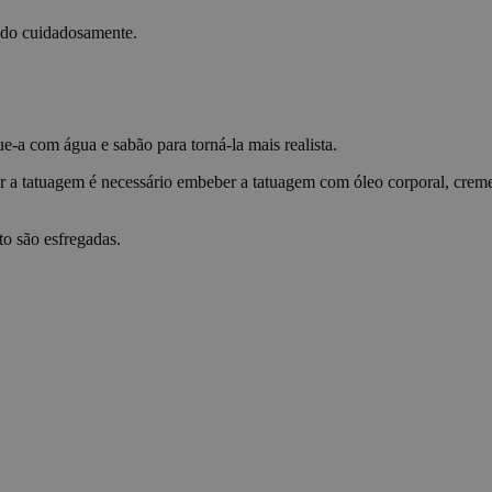
nal
4
This cookie stores the user's consent choi
WordPress
semanas
cookies. These cookies enable core websit
blog.yatatu.com
ndo cuidadosamente.
2 dias
as remembering login details or language
website may not function properly withou
29
Este cookie é usado para distinguir entre
Cloudflare Inc.
minutos
Isso é benéfico para o site, a fim de fazer 
.t.co
59
sobre o uso de seu site.
segundos
a com água e sabão para torná-la mais realista.
ing
4
This cookie stores the user's consent deci
WordPress
semanas
cookies. Marketing cookies are used to tra
blog.yatatu.com
r a tatuagem é necessário embeber a tatuagem com óleo corporal, crem
2 dias
websites to display ads that are relevant
individual user.
o são esfregadas.
ences
4
This cookie records the user's consent for
WordPress
semanas
These cookies allow the website to reme
blog.yatatu.com
2 dias
that changes the way the site behaves or l
preferred language or region.
METADATA
5 meses 4
Este cookie é usado para armazenar as o
YouTube
semanas
consentimento e privacidade do usuário p
.youtube.com
com o site. Ele registra dados sobre o c
visitante sobre várias políticas e configur
privacidade, garantindo que suas preferê
honradas em futuras sessões.
cs
4
This cookie saves the user's consent regard
WordPress
semanas
cookies. These cookies help website ow
blog.yatatu.com
2 dias
visitors interact with websites by collecti
information anonymously.