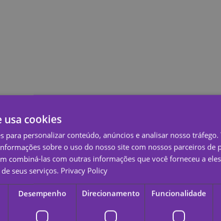
e usa cookies
es para personalizar conteúdo, anúncios e analisar nosso tráfeg
nformações sobre o uso do nosso site com nossos parceiros de p
em combiná-las com outras informações que você forneceu a eles
de seus serviços.
Privacy Policy
ue completa. Expresse o que você sente pelo seu artista com esta tatuage
Desempenho
Direcionamento
Funcionalidade
e insípidos, com cores vivas e padrões claros e bonitos.