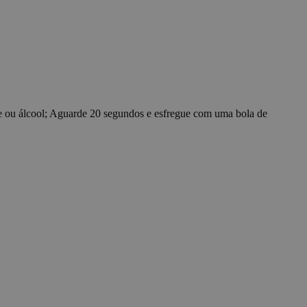
ce for functional
e functionality such
 preferences. The
t these cookies.
 humanos e bots.
relatórios válidos
sion for marketing
ck visitors across
e ou álcool; Aguarde 20 segundos e esfregue com uma bola de
 and engaging for the
 preference cookies.
mber information
ooks, like your
pções de
ara sua interação
onsentimento do
ações de
ncias sejam
ing statistical
ners understand how
ng and reporting