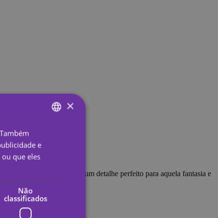
×
o. Também
ENGLISH
ublicidade e
SPANISH
 ou que eles
PORTUGUESE
m temporária super fofa. É um detalhe perfeito para aquela fantasia e
ENGLISH
Não
classificados
GERMAN
FRENCH