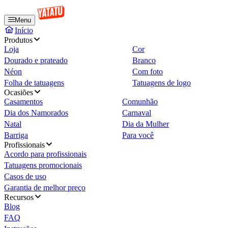
Menu
Início
Produtos
Loja
Cor
Dourado e prateado
Branco
Néon
Com foto
Folha de tatuagens
Tatuagens de logo
Ocasiões
Casamentos
Comunhão
Dia dos Namorados
Carnaval
Natal
Dia da Mulher
Barriga
Para você
Profissionais
Acordo para profissionais
Tatuagens promocionais
Casos de uso
Garantia de melhor preço
Recursos
Blog
FAQ