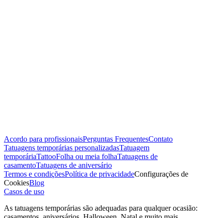
Acordo para profissionais
Perguntas Frequentes
Contato
Tatuagens temporárias personalizadas
Tatuagem
temporária
Tattoo
Folha ou meia folha
Tatuagens de
casamento
Tatuagens de aniversário
Termos e condições
Política de privacidade
Configurações de
Cookies
Blog
Casos de uso
As tatuagens temporárias são adequadas para qualquer ocasião:
casamentos, aniversários, Halloween, Natal e muito mais.