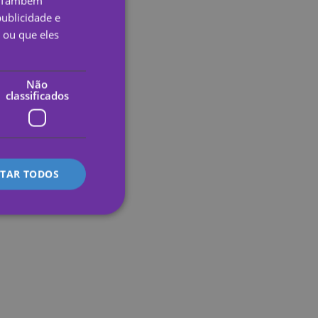
o. Também
ublicidade e
SPANISH
 ou que eles
PORTUGUESE
ENGLISH
Não
classificados
GERMAN
FRENCH
ITALIAN
ITAR TODOS
lassificados
 gestão da conta. O