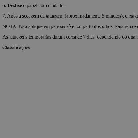
6.
Deslize
o papel com cuidado.
VISITOR_PRIVACY_
7. Após a secagem da tatuagem (aproximadamente 5 minutos), enxágue-
NOTA: Não aplique em pele sensível ou perto dos olhos. Para remove
wp_consent_statisti
As tatuagens temporárias duram cerca de 7 dias, dependendo do quant
Classificações
__cf_bm
Nome
Nome
Nome
ttcsid_D06VFJBC7
Nome
CrossDomainCookie
_ttp
wp-
wpml_current_lang
personalization_id
ttcsid
__Secure-YNID
sbjs_session
_gcl_au
__Secure-ROLLOU