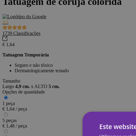
Tatuagem de coruja colorida
4.9
1739
Classificações
€ 1,64
Tatuagem Temporária
Seguro e não tóxico
Dermatologicamente testado
Tamanho
Largo
4,9 cm.
x
ALTO
5 cm.
Opções de quantidade
1 peça
€ 1,64 / peça
5 peças
Este websit
€ 1,48 / peça