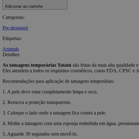
Adicionar ao carrinho
_tt_enable_cookie
Categorias
:
CookieScriptConse
Pre-designed
Etiquetas
:
wordpress_test_coo
Animals
Detalhes
wp_consent_functio
As tatuagens temporárias
Yatatu
são feitas da mais alta qualidade e
Eles atendem a todos os requisitos cosméticos, como FDA, CPSC e
__cf_bm
Recomendações para aplicação de tatuagens temporárias:
1. A pele deve estar completamente limpa e seca.
wp_consent_market
2. Remova a proteção transparente.
3. Coloque o lado onde a tatuagem fica contra a pele.
wp_consent_prefer
4. Molhe a tatuagem com uma esponja embebida em água, pressiona
5. Aguarde 30 segundos sem movê-lo.