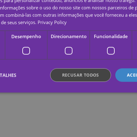
es para personalizar conteúdo, anúncios e analisar nosso tráfeg
nformações sobre o uso do nosso site com nossos parceiros de p
em combiná-las com outras informações que você forneceu a eles
de seus serviços.
Privacy Policy
Desempenho
Direcionamento
Funcionalidade
TALHES
RECUSAR TODOS
ACE
te necessários
Desempenho
Direcionamento
Funcionalidade
Não c
nte necessários permitem a funcionalidade central do website, como login de usuário e
lizado corretamente sem os cookies estritamente necessários.
Provedor /
Validade
Descrição
Domínio