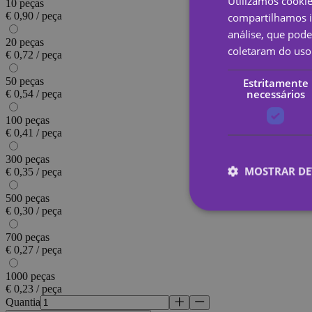
Utilizamos cooki
10 peças
€ 0,90 / peça
compartilhamos i
análise, que pod
20 peças
coletaram do uso 
€ 0,72 / peça
50 peças
Estritamente
necessários
€ 0,54 / peça
100 peças
€ 0,41 / peça
300 peças
MOSTRAR DE
€ 0,35 / peça
500 peças
€ 0,30 / peça
700 peças
Estritamen
€ 0,27 / peça
Os cookies estritame
1000 peças
site não pode ser uti
€ 0,23 / peça
Quantia
Nome