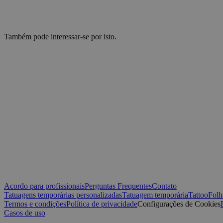
_ga_0NZN0TTY9Y
test_cookie
Também pode interessar-se por isto.
sbjs_first
IDE
VISITOR_INFO1_LIV
sbjs_migrations
_ga
muc_ads
YSC
_fbp
sbjs_current
Acordo para profissionais
Perguntas Frequentes
Contato
Tatuagens temporárias personalizadas
Tatuagem temporária
Tattoo
Folh
guest_id
sbjs_first_add
Termos e condições
Política de privacidade
Configurações de Cookies
Casos de uso
guest_id_marketing