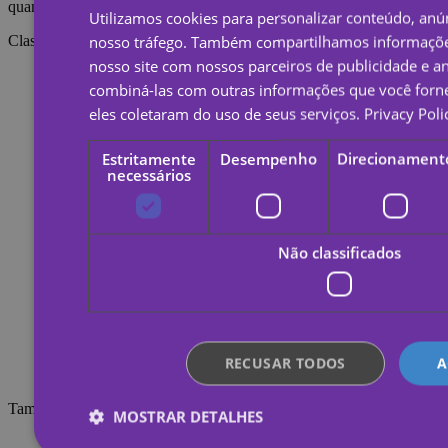
quanto são esfregadas.
Utilizamos cookies para personalizar conteúdo, anún
nosso tráfego. Também compartilhamos informaçõe
Classificações
nosso site com nossos parceiros de publicidade e a
combiná-las com outras informações que você forne
eles coletaram do uso de seus serviços.
Privacy Poli
Estritamente
Desempenho
Direcionament
necessários
Não classificados
RECUSAR TODOS
A
Também pode interessar-se por isto.
MOSTRAR DETALHES