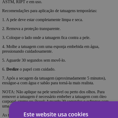
ASTM, RIPT e em uso.
Recomendações para aplicação de tatuagens temporárias:
1. A pele deve estar completamente limpa e seca.
2. Remova a proteção transparente.
3. Coloque o lado onde a tatuagem fica contra a pele.
4. Molhe a tatuagem com uma esponja embebida em água,
pressionando cuidadosamente.
5. Aguarde 30 segundos sem movê-lo.
6.
Deslize
o papel com cuidado.
7. Após a secagem da tatuagem (aproximadamente 5 minutos),
enxágue-a com água e sabão para torná-la mais realista.
NOTA: Não aplique na pele sensível ou perto dos olhos. Para
remover a tatuagem é necessário embeber a tatuagem com óleo
corporal, creme ou álcool; Aguarde 20 segundos e esfregue com
uma bola de algodão.
Este website usa cookies
As tatuagens temporárias duram cerca de 7 dias, dependendo do