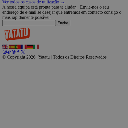
W
Inc.
Ver todos os casos de utilização →
w
blog.yatatu.com
A nossa equipa está pronta para te ajudar.
Envie-nos o seu
b
endereço de e-mail se desejar que entremos em contacto consigo o
e
mais rapidamente possível.
wp_consent_functional
4
T
WordPress
Enviar
semanas
u
blog.yatatu.com
2 dias
f
c
w
s
l
p
m
p
© Copyright 2026 | Yatatu |
Todos os Direitos Reservados
c
__cf_bm
29
E
Cloudflare Inc.
minutos
d
.t.co
59
e
segundos
p
r
u
wp_consent_marketing
4
T
WordPress
semanas
u
blog.yatatu.com
2 dias
f
M
u
a
d
r