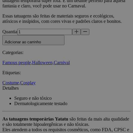
tatuagem temporária super fofa. É um detalhe perfeito para aquela
fantasia e claro, você pode usar no Carnaval.
Essas tatuagens são feitas de materiais seguros e ecológicos,
atóxicos e insípidos, com cores vivas e padrões claros e bonitos.
Quantia
Adicionar ao carrinho
Categorias
:
Famous people,
Halloween,
Carnival
Etiquetas
:
Costume,
Cosplay
Detalhes
Seguro e não tóxico
Dermatologicamente testado
As tatuagens temporárias
Yatatu
são feitas da mais alta qualidade
e são totalmente hipoalergênicas e não tóxicas.
Eles atendem a todos os requisitos cosméticos, como FDA, CPSC e