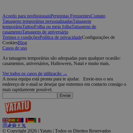
w
CookieScriptConsent
4
T
CookieScript
Acordo para profissionais
Perguntas Frequentes
Contato
semanas
C
.yatatu.com
2 dias
s
Tatuagens temporárias personalizadas
Tatuagem
v
temporária
Tattoo
Folha ou meia folha
Tatuagens de
p
casamento
Tatuagens de aniversário
n
Políti
Termos e condições
Política de privacidade
Configurações de
S
t
Google
Cookies
Blog
Casos de uso
wordpress_test_cookie
Sessão
U
Automattic
W
Inc.
As tatuagens temporárias são adequadas para qualquer ocasião:
w
blog.yatatu.com
b
casamentos, aniversários, Halloween, Natal e muito mais.
e
Ver todos os casos de utilização →
wp_consent_functional
4
T
WordPress
A nossa equipa está pronta para te ajudar.
Envie-nos o seu
semanas
u
blog.yatatu.com
2 dias
f
endereço de e-mail se desejar que entremos em contacto consigo o
c
mais rapidamente possível.
w
Enviar
s
l
p
m
p
c
__cf_bm
29
E
Cloudflare Inc.
minutos
d
.t.co
© Copyright 2026 | Yatatu |
Todos os Direitos Reservados