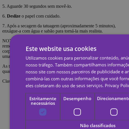
5. Aguarde 30 segundos sem movê-lo.
6.
Deslize
o papel com cuidado.
7. Após a secagem da tatuagem (aproximadamente 5 minutos),
enxágue-a com água e sabão para torná-la mais realista.
NOTA: Não aplique na pele sensível ou perto dos olhos. Para
remover a tatuagem é necessário embeber a tatuagem com óleo
Este website usa cookies
corporal, creme ou álcool; Aguarde 20 segundos e esfregue com
uma bola de algodão.
Utilizamos cookies para personalizar conteúdo, anún
nosso tráfego. Também compartilhamos informaçõe
As tatuagens temporárias duram cerca de 7 dias, dependendo do
nosso site com nossos parceiros de publicidade e a
quanto são esfregadas.
combiná-las com outras informações que você forne
Classificações
eles coletaram do uso de seus serviços.
Privacy Poli
Estritamente
Desempenho
Direcionament
necessários
Não classificados