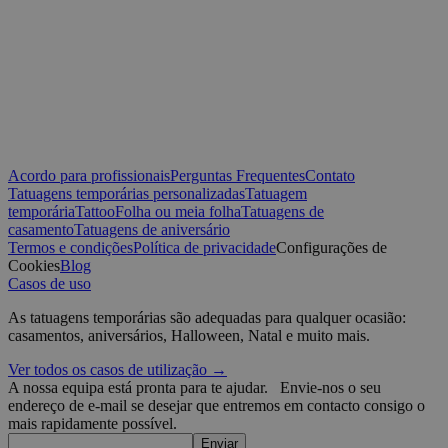
Provedor /
Nome
Validade
D
Domínio
_tt_enable_cookie
.yatatu.com
2 meses 4
T
semanas
r
p
t
w
CookieScriptConsent
4
T
CookieScript
semanas
C
.yatatu.com
2 dias
s
Acordo para profissionais
Perguntas Frequentes
Contato
v
p
Tatuagens temporárias personalizadas
Tatuagem
n
temporária
Tattoo
Folha ou meia folha
Tatuagens de
Políti
S
casamento
Tatuagens de aniversário
t
Google
Termos e condições
Política de privacidade
Configurações de
wordpress_test_cookie
Sessão
U
Automattic
Cookies
Blog
W
Inc.
Casos de uso
w
blog.yatatu.com
b
As tatuagens temporárias são adequadas para qualquer ocasião:
e
casamentos, aniversários, Halloween, Natal e muito mais.
wp_consent_functional
4
T
WordPress
semanas
u
blog.yatatu.com
Ver todos os casos de utilização →
2 dias
f
A nossa equipa está pronta para te ajudar.
Envie-nos o seu
c
w
endereço de e-mail se desejar que entremos em contacto consigo o
s
mais rapidamente possível.
l
Enviar
p