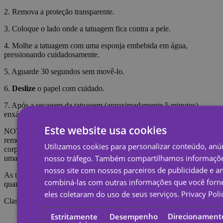
2. Remova a proteção transparente.
3. Coloque o lado onde a tatuagem fica contra a pele.
4. Molhe a tatuagem com uma esponja embebida em água,
pressionando cuidadosamente.
5. Aguarde 30 segundos sem movê-lo.
6.
Deslize
o papel com cuidado.
7. Após a secagem da tatuagem (aproximadamente 5 minutos),
enxágue-a com água e sabão para torná-la mais realista.
Este website usa cookies
NOTA: Não aplique na pele sensível ou perto dos olhos. Para
remover a tatuagem é necessário embeber a tatuagem com óleo
Utilizamos cookies para personalizar conteúdo, anún
corporal, creme ou álcool; Aguarde 20 segundos e esfregue com
nosso tráfego. Também compartilhamos informaçõe
uma bola de algodão.
nosso site com nossos parceiros de publicidade e a
As tatuagens temporárias duram cerca de 7 dias, dependendo do
combiná-las com outras informações que você forne
quanto são esfregadas.
eles coletaram do uso de seus serviços.
Privacy Poli
Classificações
Estritamente
Desempenho
Direcionament