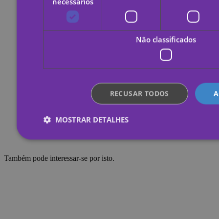
necessários
Não classificados
RECUSAR TODOS
A
MOSTRAR DETALHES
Também pode interessar-se por isto.
Estritamente necessários
Desempenho
Direcionamen
Não classificados
Os cookies estritamente necessários permitem a funcionalidade ce
login de usuário e gestão da conta. O site não pode ser utilizado 
cookies estritamente necessários.