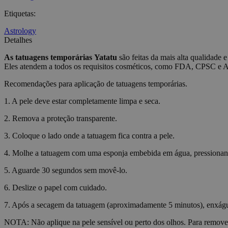
Etiquetas
:
CookieScriptConse
Astrology
Detalhes
wordpress_test_coo
As tatuagens temporárias
Yatatu
são feitas da mais alta qualidade e
Eles atendem a todos os requisitos cosméticos, como FDA, CPSC e
wp_consent_functio
Recomendações para aplicação de tatuagens temporárias.
1. A pele deve estar completamente limpa e seca.
__cf_bm
2. Remova a proteção transparente.
3. Coloque o lado onde a tatuagem fica contra a pele.
wp_consent_market
4. Molhe a tatuagem com uma esponja embebida em água, pressiona
5. Aguarde 30 segundos sem movê-lo.
wp_consent_prefer
6. Deslize o papel com cuidado.
7. Após a secagem da tatuagem (aproximadamente 5 minutos), enxágue-
VISITOR_PRIVACY_
NOTA: Não aplique na pele sensível ou perto dos olhos. Para remove