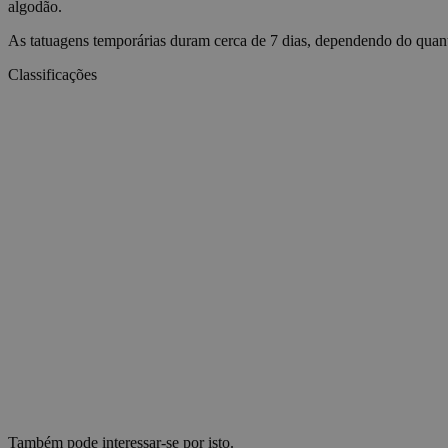
algodão.
As tatuagens temporárias duram cerca de 7 dias, dependendo do quant
Classificações
wp_consent_statisti
__cf_bm
Nome
Nome
Nome
ttcsid_D06VFJBC7
Nome
CrossDomainCookie
_ttp
wp-
wpml_current_lang
personalization_id
ttcsid
__Secure-YNID
sbjs_session
_gcl_au
__Secure-ROLLOU
_ga_0NZN0TTY9Y
Também pode interessar-se por isto.
test_cookie