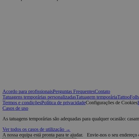
sbjs_first
IDE
VISITOR_INFO1_LIV
sbjs_migrations
_ga
muc_ads
YSC
Acordo para profissionais
Perguntas Frequentes
Contato
_fbp
sbjs_current
Tatuagens temporárias personalizadas
Tatuagem temporária
Tattoo
Folh
Termos e condições
Política de privacidade
Configurações de Cookies
Casos de uso
guest_id
sbjs_first_add
As tatuagens temporárias são adequadas para qualquer ocasião: casam
guest_id_marketing
Ver todos os casos de utilização →
_ttp
A nossa equipa está pronta para te ajudar.
Envie-nos o seu endereço 