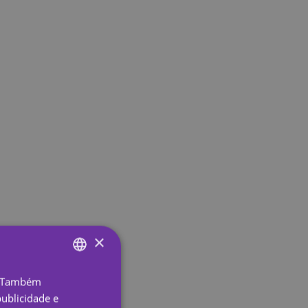
×
o. Também
ENGLISH
ublicidade e
SPANISH