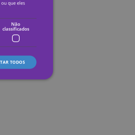
 ou que eles
PORTUGUESE
ENGLISH
Não
classificados
GERMAN
FRENCH
ITALIAN
ITAR TODOS
lassificados
 gestão da conta. O
s preferences
te.