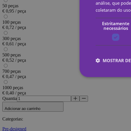
análise, que pod
50 peças
coletaram do uso 
€ 0,95 / peça
100 peças
Estritamente
€ 0,72 / peça
necessários
300 peças
€ 0,61 / peça
500 peças
MOSTRAR DE
€ 0,52 / peça
700 peças
€ 0,47 / peça
1000 peças
Estritamen
€ 0,40 / peça
Quantia
Os cookies estritame
site não pode ser uti
Adicionar ao carrinho
Nome
Categorias
:
_tt_enable_cookie
Pre-designed