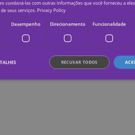
em combiná-las com outras informações que você forneceu a eles
de seus serviços.
Privacy Policy
Desempenho
Direcionamento
Funcionalidade
TALHES
RECUSAR TODOS
ACE
te necessários
Desempenho
Direcionamento
Funcionalidade
Não c
nte necessários permitem a funcionalidade central do website, como login de usuário e
lizado corretamente sem os cookies estritamente necessários.
Provedor /
Validade
Descrição
Domínio
.yatatu.com
2 meses 4
This cookie is used to remember the user'
semanas
regarding the use of cookies on the websi