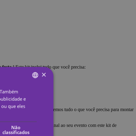
 festa
! Este kit inclui tudo que você precisa:
×
o. Também
ENGLISH
ublicidade e
SPANISH
 ou que eles
asamento na
Galeria
.
Enviaremos tudo o que você precisa para montar
PORTUGUESE
ENGLISH
ne um toque divertido e original ao seu evento com este kit de
Não
classificados
GERMAN