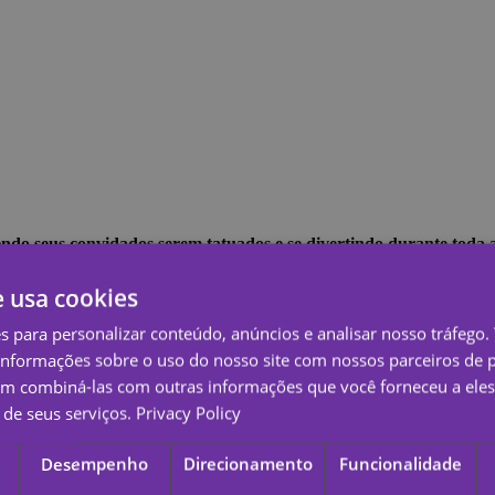
endo seus convidados serem tatuados e se divertindo durante toda a
e usa cookies
es para personalizar conteúdo, anúncios e analisar nosso tráfeg
nformações sobre o uso do nosso site com nossos parceiros de p
em combiná-las com outras informações que você forneceu a eles
tos, memes, logotipos, etc.
, ou escolha alguns de nossa galeria de c
de seus serviços.
Privacy Policy
a festa.
r um guia rápido e passo a passo
para aplicar suas tatuagens. Adicio
Desempenho
Direcionamento
Funcionalidade