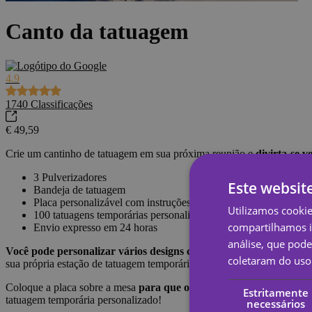
Canto da tatuagem
4.9
1740
Classificações
€ 49,59
Crie um cantinho de tatuagem em sua próxima reunião e
divirta-se v
3 Pulverizadores
Este websit
Bandeja de tatuagem
Placa personalizável com instruções
Utilizamos cooki
100 tatuagens temporárias personalizadas
compartilhamos i
Envio expresso em 24 horas
análise, que pod
Você pode personalizar vários designs com suas próprias fotos, tex
coletaram do uso 
sua própria estação de tatuagem temporária self-service em sua próxim
Coloque a placa sobre a mesa
para que os convidados possam segui
Estritamente
tatuagem temporária personalizado!
necessários