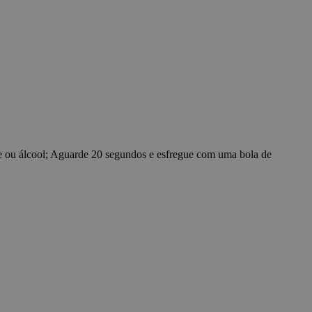
ce for functional
e functionality such
 preferences. The
t these cookies.
 humanos e bots.
relatórios válidos
sion for marketing
ck visitors across
 and engaging for the
e ou álcool; Aguarde 20 segundos e esfregue com uma bola de
 preference cookies.
mber information
ooks, like your
pções de
ara sua interação
onsentimento do
ações de
ncias sejam
ing statistical
ners understand how
ng and reporting