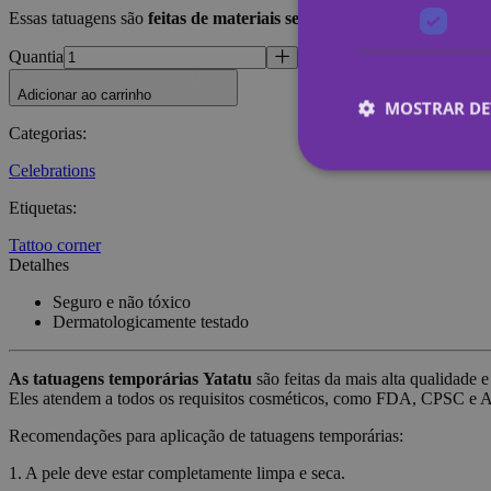
Essas tatuagens são
feitas de materiais seguros e ecológicos
, não tó
Quantia
Adicionar ao carrinho
MOSTRAR DE
Categorias
:
Celebrations
Etiquetas
:
Estritamen
Tattoo corner
Os cookies estritame
Detalhes
site não pode ser uti
Seguro e não tóxico
Nome
Dermatologicamente testado
_tt_enable_cookie
As tatuagens temporárias
Yatatu
são feitas da mais alta qualidade e
Eles atendem a todos os requisitos cosméticos, como FDA, CPSC e
CookieScriptConse
Recomendações para aplicação de tatuagens temporárias:
wordpress_test_coo
1. A pele deve estar completamente limpa e seca.