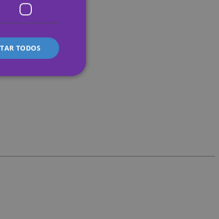
FRENCH
ITALIAN
ITAR TODOS
lassificados
 gestão da conta. O
s preferences
te.
 service to remember
ecessary for Cookie-
y.
 whether or not the