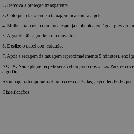
2. Remova a proteção transparente.
wp_consent_functio
3. Coloque o lado onde a tatuagem fica contra a pele.
4. Molhe a tatuagem com uma esponja embebida em água, pressiona
__cf_bm
5. Aguarde 30 segundos sem movê-lo.
6.
Deslize
o papel com cuidado.
wp_consent_market
7. Após a secagem da tatuagem (aproximadamente 5 minutos), enxágue-
NOTA: Não aplique na pele sensível ou perto dos olhos. Para remove
algodão.
wp_consent_prefer
As tatuagens temporárias duram cerca de 7 dias, dependendo do quant
Classificações
VISITOR_PRIVACY_
wp_consent_statisti