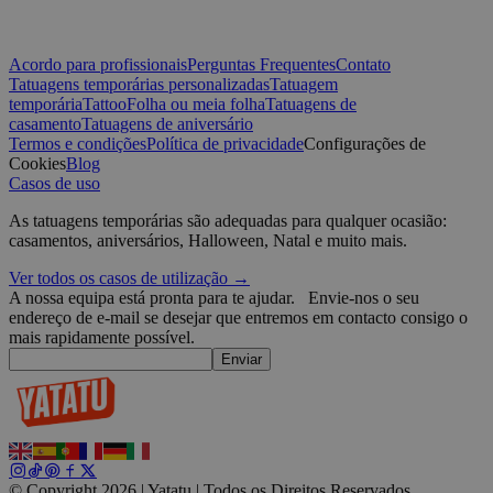
t
w
CookieScriptConsent
4
T
CookieScript
Acordo para profissionais
Perguntas Frequentes
Contato
semanas
C
.yatatu.com
2 dias
s
Tatuagens temporárias personalizadas
Tatuagem
v
temporária
Tattoo
Folha ou meia folha
Tatuagens de
p
casamento
Tatuagens de aniversário
n
Políti
Termos e condições
Política de privacidade
Configurações de
S
t
Google
Cookies
Blog
Casos de uso
wordpress_test_cookie
Sessão
U
Automattic
W
Inc.
As tatuagens temporárias são adequadas para qualquer ocasião:
w
blog.yatatu.com
b
casamentos, aniversários, Halloween, Natal e muito mais.
e
Ver todos os casos de utilização →
wp_consent_functional
4
T
WordPress
A nossa equipa está pronta para te ajudar.
Envie-nos o seu
semanas
u
blog.yatatu.com
2 dias
f
endereço de e-mail se desejar que entremos em contacto consigo o
c
mais rapidamente possível.
w
Enviar
s
l
p
m
p
c
__cf_bm
29
E
Cloudflare Inc.
minutos
d
.t.co
© Copyright 2026 | Yatatu |
Todos os Direitos Reservados