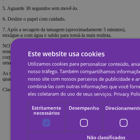
5. Aguarde 30 segundos sem movê-lo.
6. Deslize o papel com cuidado.
7. Após a secagem da tatuagem (aproximadamente 5 minutos),
enxágue-a com água e sabão para torná-la mais realista.
NOTA: Não aplique em pele sensível ou perto dos olhos. Para
remover a tatuagem é necessário embeber a tatuagem com óleo
Este website usa cookies
corporal, creme ou álcool; Aguarde 20 segundos e esfregue com
uma bola de algodão.
Utilizamos cookies para personalizar conteúdo, anún
nosso tráfego. Também compartilhamos informaçõe
As tatuagens temporárias duram cerca de 7 dias, dependendo do
nosso site com nossos parceiros de publicidade e a
quanto são esfregadas.
combiná-las com outras informações que você forne
Classificações
eles coletaram do uso de seus serviços.
Privacy Poli
Estritamente
Desempenho
Direcionament
necessários
Não classificados