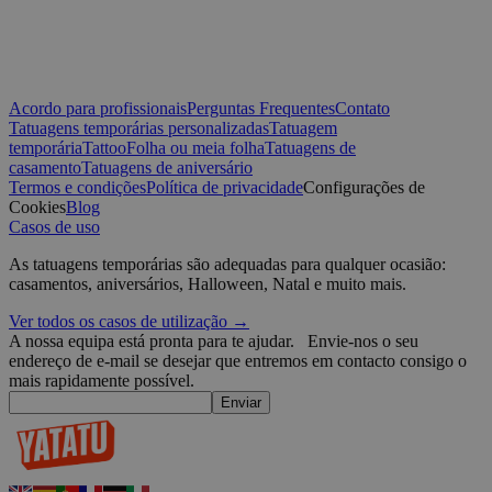
semanas
r
p
t
w
CookieScriptConsent
4
T
CookieScript
semanas
C
.yatatu.com
Acordo para profissionais
Perguntas Frequentes
Contato
2 dias
s
Tatuagens temporárias personalizadas
Tatuagem
v
p
temporária
Tattoo
Folha ou meia folha
Tatuagens de
n
casamento
Tatuagens de aniversário
Políti
S
Termos e condições
Política de privacidade
Configurações de
t
Google
Cookies
Blog
wordpress_test_cookie
Sessão
U
Automattic
Casos de uso
W
Inc.
w
blog.yatatu.com
As tatuagens temporárias são adequadas para qualquer ocasião:
b
casamentos, aniversários, Halloween, Natal e muito mais.
e
wp_consent_functional
4
T
WordPress
Ver todos os casos de utilização →
semanas
u
blog.yatatu.com
A nossa equipa está pronta para te ajudar.
Envie-nos o seu
2 dias
f
endereço de e-mail se desejar que entremos em contacto consigo o
c
w
mais rapidamente possível.
s
Enviar
l
p
m
p
c