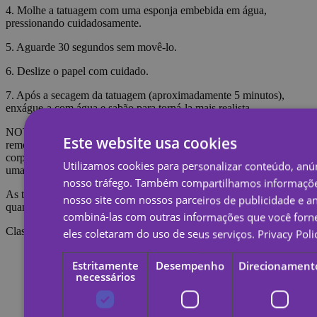
4. Molhe a tatuagem com uma esponja embebida em água,
pressionando cuidadosamente.
5. Aguarde 30 segundos sem movê-lo.
6. Deslize o papel com cuidado.
7. Após a secagem da tatuagem (aproximadamente 5 minutos),
enxágue-a com água e sabão para torná-la mais realista.
NOTA: Não aplique na pele sensível ou perto dos olhos. Para
Este website usa cookies
remover a tatuagem é necessário embeber a tatuagem com óleo
corporal, creme ou álcool; Aguarde 20 segundos e esfregue com
Utilizamos cookies para personalizar conteúdo, anún
uma bola de algodão.
nosso tráfego. Também compartilhamos informaçõe
As tatuagens temporárias duram cerca de 7 dias, dependendo do
nosso site com nossos parceiros de publicidade e a
quanto são esfregadas.
combiná-las com outras informações que você forne
Classificações
eles coletaram do uso de seus serviços.
Privacy Poli
Estritamente
Desempenho
Direcionament
necessários