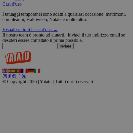
Casi d'uso
wordpress_test_cookie
Sessione
Automattic
I tatuaggi temporanei sono adatti a qualsiasi occasione: matrimoni,
Inc.
compleanni, Halloween, Natale e molto altro.
blog.yatatu.com
Visualizza tutti i casi d'uso →
Il nostro team è pronto ad aiutarti.
Inviaci il tuo indirizzo email se
wp_consent_functional
4
WordPress
desideri essere contattato il prima possibile.
settimane
blog.yatatu.com
Inviare
2 giorni
© Copyright 2026 | Yatatu |
Tutti i diritti riservati
__cf_bm
29 minuti
Cloudflare Inc.
59
u
.t.co
secondi
v
W
r
s
wp_consent_marketing
4
WordPress