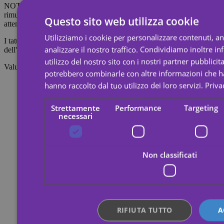
NOTA: Non applicare su pelli sensibili o nella zona degli occhi. Per
rimuovere il tatuaggio, imbevilo di olio per il corpo, crema o alcol;
Questo sito web utilizza cookie
attendi 20 secondi, quindi strofina con un batuffolo di cotone.
Utilizziamo i cookie per personalizzare contenuti, a
I tatuaggi temporanei durano circa 7 giorni, a seconda dell'intensità
analizzare il nostro traffico. Condividiamo inoltre i
dell'attrito a cui vengono sottoposti.
utilizzo del nostro sito con i nostri partner pubblicita
Valutazioni
potrebbero combinarle con altre informazioni che ha
hanno raccolto dal tuo utilizzo dei loro servizi.
Priva
Strettamente
Performance
Targeting
necessari
Non classificati
RIFIUTA TUTTO
A