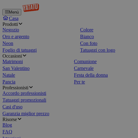
Menù
Casa
Prodotti
Negozio
Colore
Oro e argento
Bianco
Neon
Con foto
Foglio di tatuaggi
Tatuaggi con logo
Occasioni
Matrimoni
Comunione
San Valentino
Carnevale
Natale
Festa della donna
Pancia
Per te
Professionisti
Accordo professionisti
Tatuaggi promozionali
Casi d'uso
Garanzia miglior prezzo
Risorse
Blog
FAQ