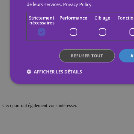
de leurs services.
Privacy Policy
Strictement
Performance
Ciblage
Fonctio
nécessaires
REFUSER TOUT
A
AFFICHER LES DÉTAILS
Strictement nécessaires
Performance
Ciblage
Non classifiés
Ceci pourrait également vous intéresser.
Les cookies strictement nécessaires habilitent des fonctionnalités d
que la connexion des utilisateurs et la gestion des comptes. Le sit
utilisé correctement sans les cookies strictement nécessaires.
Fournisseur /