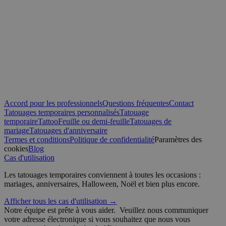
Nom
Expiration
Domaine
_tt_enable_cookie
.yatatu.com
2 mois 4
semaines
CookieScriptConsent
4
CookieScript
semaines
.yatatu.com
2 jours
Accord pour les professionnels
Questions fréquentes
Contact
Tatouages temporaires personnalisés
Tatouage
temporaire
Tattoo
Feuille ou demi-feuille
Tatouages de
mariage
Tatouages d'anniversaire
Politique de confidentialité de Google
wordpress_test_cookie
Session
Automattic
Termes et conditions
Politique de confidentialité
Paramètres des
Inc.
cookies
Blog
blog.yatatu.com
Cas d'utilisation
Les tatouages temporaires conviennent à toutes les occasions :
wp_consent_functional
4
WordPress
mariages, anniversaires, Halloween, Noël et bien plus encore.
semaines
blog.yatatu.com
2 jours
Afficher tous les cas d'utilisation →
Notre équipe est prête à vous aider.
Veuillez nous communiquer
votre adresse électronique si vous souhaitez que nous vous