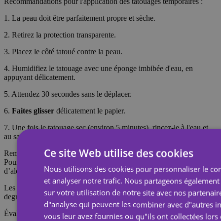
Recommandations pour l'application des tatouages temporaires :
1. La peau doit être parfaitement propre et sèche.
2. Retirez la protection transparente.
3. Placez le côté tatoué contre la peau.
4. Humidifiez le tatouage avec une éponge imbibée d'eau, en
appuyant délicatement.
5. Attendez 30 secondes sans le déplacer.
6.
Faites glisser
délicatement le papier.
7. Une fois le tatouage sec (environ 5 minutes), rincez-le à l'eau et
au savon pour lui donner un aspect plus réaliste.
Ce site Web utilise des cookies
Remarque : Ne pas appliquer sur une peau sensible ni près des yeux.
Pour retirer le tatouage, imbibez-le d’huile corporelle, de crème ou
Nous utilisons des cookies pour personnaliser le con
d’alcool ; attendez 20 secondes, puis frottez avec un coton.
et analyser notre trafic. Nous partageons également
Les tatouages temporaires durent environ 7 jours, en fonction du
sur votre utilisation de notre site avec nos partenair
degré de frottement qu'ils subissent.
d"analyse qui peuvent les combiner avec d"autres i
Évaluations
vous leur avez fournies ou qu"ils ont collectées lors 