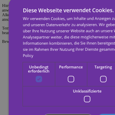
Hinweis: Nicht auf empfindlicher Haut oder in Augennähe
Diese Webseite verwendet Cookies.
anwenden. Zum Entfernen des Tattoos mit Körperöl, Creme oder
Alkohol einweichen, 20 Sekunden einwirken lassen und
Wir verwenden Cookies, um Inhalte und Anzeigen zu
anschließend mit einem Wattebausch abreiben.
und unseren Datenverkehr zu analysieren. Wir geb
Temporäre Tattoos halten etwa 7 Tage, je nachdem, wie stark sie
über Ihre Nutzung unserer Website auch an unsere
beansprucht werden.
Analysepartner weiter, die diese möglicherweise mi
Bewertungen
Informationen kombinieren, die Sie ihnen bereitgest
sie im Rahmen Ihrer Nutzung ihrer Dienste gesamm
Policy
Unbedingt
Performance
Targeting
erforderlich
Unklassifizierte