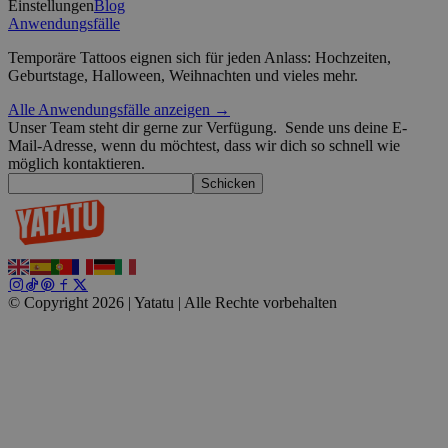
Einstellungen
Blog
Anwendungsfälle
Temporäre Tattoos eignen sich für jeden Anlass: Hochzeiten,
wordpress_test_cookie
Sitzung
Geburtstage, Halloween, Weihnachten und vieles mehr.
Automattic
Google-Datenschutzerklärung
Inc.
blog.yatatu.com
Alle Anwendungsfälle anzeigen →
Unser Team steht dir gerne zur Verfügung.
Sende uns deine E-
Mail-Adresse, wenn du möchtest, dass wir dich so schnell wie
wp_consent_functional
4 Wochen 2
WordPress
Tage
blog.yatatu.com
möglich kontaktieren.
Schicken
__cf_bm
29 Minuten
Cloudflare Inc.
© Copyright 2026 | Yatatu |
Alle Rechte vorbehalten
59 Sekunden
.t.co
wp_consent_marketing
4 Wochen 2
WordPress
Tage
blog.yatatu.com