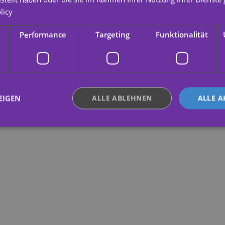
licy
Performance
Targeting
Funktionalität
EIGEN
ALLE ABLEHNEN
ALLE A
ingt erforderlich
Performance
Targeting
Funktionalität
Unklassifi
che Cookies ermöglichen wesentliche Kernfunktionen der Website wie die Benutzeran
ne die unbedingt erforderlichen Cookies kann die Website nicht ordnungsgemäß ver
Anbieter /
Ablaufdatum
Beschreibung
Domäne
.yatatu.com
2 Monate 4
This cookie is used to remember the u
Wochen
regarding the use of cookies on the w