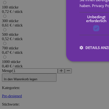
haben.
Privacy Po
100 stücke
0,72 € / stück
Unbedingt
erforderlich
300 stücke
0,61 € / stück
500 stücke
0,52 € / stück
DETAILS ANZ
700 stücke
0,47 € / stück
1000 stücke
0,40 € / stück
Menge
Unbed
In den Warenkorb legen
Unbedingt erforderli
Kontoverwaltung. Oh
Kategorien
:
Name
Pre-designed
_tt_enable_cookie
Stichworte
: