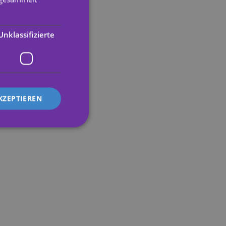
ENGLISH
GERMAN
Unklassifizierte
FRENCH
ITALIAN
KZEPTIEREN
zierte
meldung und die
wendet werden.
ser's preferences
ebsite.