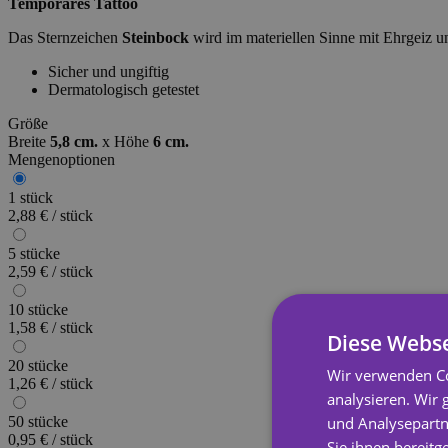
Temporäres Tattoo
Das Sternzeichen
Steinbock
wird im materiellen Sinne mit Ehrgeiz 
Sicher und ungiftig
Dermatologisch getestet
Größe
Breite
5,8 cm.
x
Höhe
6 cm.
Mengenoptionen
1 stück
2,88 € / stück
5 stücke
2,59 € / stück
10 stücke
1,58 € / stück
Diese Webse
20 stücke
Wir verwenden Co
1,26 € / stück
analysieren. Wir
und Analysepartn
50 stücke
0,95 € / stück
Sie ihnen bereitg