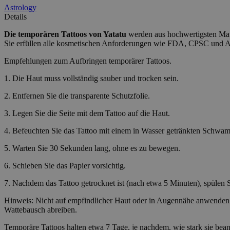
Astrology
CookieScriptConse
Details
Die temporären Tattoos
von Yatatu
werden aus hochwertigsten Mater
Sie erfüllen alle kosmetischen Anforderungen wie FDA, CPSC und
wordpress_test_coo
Empfehlungen zum Aufbringen temporärer Tattoos.
wp_consent_functio
1. Die Haut muss vollständig sauber und trocken sein.
2. Entfernen Sie die transparente Schutzfolie.
3. Legen Sie die Seite mit dem Tattoo auf die Haut.
__cf_bm
4. Befeuchten Sie das Tattoo mit einem in Wasser getränkten Schwam
5. Warten Sie 30 Sekunden lang, ohne es zu bewegen.
wp_consent_market
6. Schieben Sie das Papier vorsichtig.
7. Nachdem das Tattoo getrocknet ist (nach etwa 5 Minuten), spülen Sie
wp_consent_prefer
Hinweis: Nicht auf empfindlicher Haut oder in Augennähe anwenden.
Wattebausch abreiben.
Temporäre Tattoos halten etwa 7 Tage, je nachdem, wie stark sie bea
VISITOR_PRIVACY_