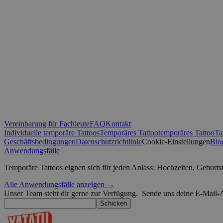
_ga_0NZN0TTY9Y
test_cookie
sbjs_first
IDE
sbjs_migrations
VISITOR_INFO1_LIV
_ga
muc_ads
Vereinbarung für Fachleute
FAQ
Kontakt
Individuelle temporäre Tattoos
Temporäres Tattoo
temporäres Tattoo
Ta
Geschäftsbedingungen
Datenschutzrichtlinie
Cookie-Einstellungen
Blo
YSC
Anwendungsfälle
sbjs_current
Temporäre Tattoos eignen sich für jeden Anlass: Hochzeiten, Geburt
_fbp
Alle Anwendungsfälle anzeigen →
Unser Team steht dir gerne zur Verfügung.
Sende uns deine E-Mail-A
sbjs_first_add
guest_id
Schicken
guest_id_marketing