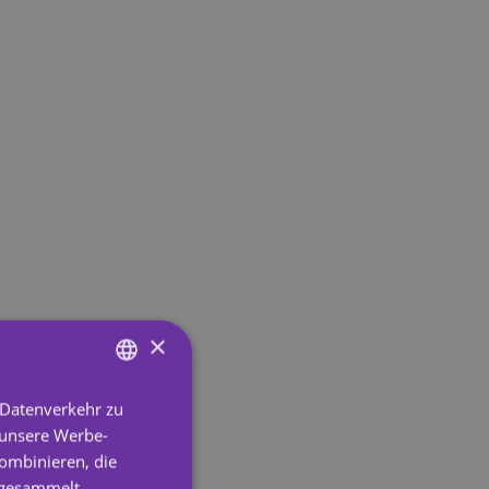
×
 Datenverkehr zu
ENGLISH
 unsere Werbe-
SPANISH
ombinieren, die
PORTUGUESE
e gesammelt