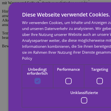
mit Wasser und Seife ab, damit es realistischer aussieht.
Hinweis: Nicht auf empfindlicher Haut oder in Augennähe
Diese Webseite verwendet Cookies.
anwenden. Zum Entfernen des Tattoos mit Körperöl, Creme oder
Alkohol einweichen, 20 Sekunden einwirken lassen und
Wir verwenden Cookies, um Inhalte und Anzeigen zu
anschließend mit einem Wattebausch abreiben.
und unseren Datenverkehr zu analysieren. Wir geb
Temporäre Tattoos halten etwa 7 Tage, je nachdem, wie stark sie
über Ihre Nutzung unserer Website auch an unsere
beansprucht werden.
Analysepartner weiter, die diese möglicherweise mi
Informationen kombinieren, die Sie ihnen bereitgest
Bewertungen
sie im Rahmen Ihrer Nutzung ihrer Dienste gesamm
Policy
Unbedingt
Performance
Targeting
erforderlich
Unklassifizierte