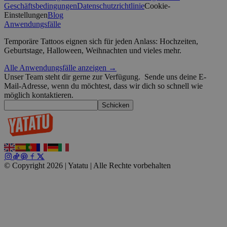
Geschäftsbedingungen
Datenschutzrichtlinie
Cookie-
Einstellungen
Blog
Anwendungsfälle
Temporäre Tattoos eignen sich für jeden Anlass: Hochzeiten,
wordpress_test_cookie
Sitzung
Automattic
Google-Datenschutzerklärung
Geburtstage, Halloween, Weihnachten und vieles mehr.
Inc.
blog.yatatu.com
Alle Anwendungsfälle anzeigen →
Unser Team steht dir gerne zur Verfügung.
Sende uns deine E-
wp_consent_functional
4 Wochen 2
WordPress
Mail-Adresse, wenn du möchtest, dass wir dich so schnell wie
Tage
blog.yatatu.com
möglich kontaktieren.
Schicken
__cf_bm
29 Minuten
Cloudflare Inc.
© Copyright 2026 | Yatatu |
Alle Rechte vorbehalten
59 Sekunden
.t.co
wp_consent_marketing
4 Wochen 2
WordPress