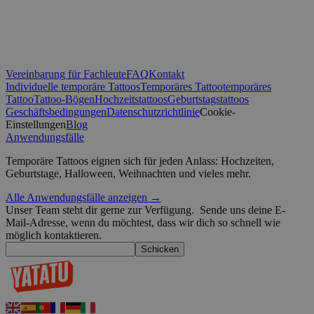
_tt_enable_cookie
.yatatu.com
2 Monate 4
Wochen
CookieScriptConsent
4 Wochen 2
CookieScript
Vereinbarung für Fachleute
FAQ
Kontakt
Tage
.yatatu.com
Individuelle temporäre Tattoos
Temporäres Tattoo
temporäres
Tattoo
Tattoo-Bögen
Hochzeitstattoos
Geburtstagstattoos
Geschäftsbedingungen
Datenschutzrichtlinie
Cookie-
Einstellungen
Blog
Anwendungsfälle
wordpress_test_cookie
Sitzung
Automattic
Google-Datenschutzerklärung
Inc.
Temporäre Tattoos eignen sich für jeden Anlass: Hochzeiten,
blog.yatatu.com
Geburtstage, Halloween, Weihnachten und vieles mehr.
wp_consent_functional
4 Wochen 2
WordPress
Alle Anwendungsfälle anzeigen →
Tage
blog.yatatu.com
Unser Team steht dir gerne zur Verfügung.
Sende uns deine E-
Mail-Adresse, wenn du möchtest, dass wir dich so schnell wie
möglich kontaktieren.
Schicken
__cf_bm
29 Minuten
Cloudflare Inc.
59 Sekunden
.t.co