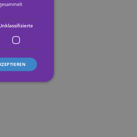
PORTUGUESE
e gesammelt
ENGLISH
GERMAN
Unklassifizierte
FRENCH
ITALIAN
KZEPTIEREN
zierte
meldung und die
wendet werden.
ser's preferences