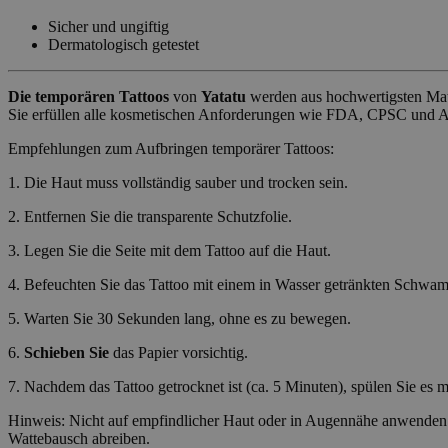
Sicher und ungiftig
CookieScriptConse
Dermatologisch getestet
Die temporären Tattoos
von
Yatatu
werden aus hochwertigsten Mater
wordpress_test_coo
Sie erfüllen alle kosmetischen Anforderungen wie FDA, CPSC und
Empfehlungen zum Aufbringen temporärer Tattoos:
wp_consent_functio
1. Die Haut muss vollständig sauber und trocken sein.
2. Entfernen Sie die transparente Schutzfolie.
__cf_bm
3. Legen Sie die Seite mit dem Tattoo auf die Haut.
4. Befeuchten Sie das Tattoo mit einem in Wasser getränkten Schwam
wp_consent_market
5. Warten Sie 30 Sekunden lang, ohne es zu bewegen.
6.
Schieben Sie
das Papier vorsichtig.
7. Nachdem das Tattoo getrocknet ist (ca. 5 Minuten), spülen Sie es mi
wp_consent_prefer
Hinweis: Nicht auf empfindlicher Haut oder in Augennähe anwenden.
Wattebausch abreiben.