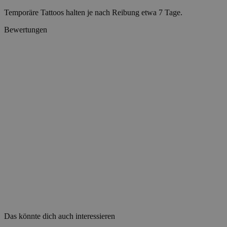
VISITOR_PRIVACY_
Temporäre Tattoos halten je nach Reibung etwa 7 Tage.
Bewertungen
wp_consent_statisti
__cf_bm
Name
Name
Name
Name
ttcsid_D06VFJBC7
_ttp
wp-
CrossDomainCookie
wpml_current_lang
personalization_id
ttcsid
sbjs_session
__Secure-YNID
_gcl_au
Das könnte dich auch interessieren
__Secure-ROLLOU