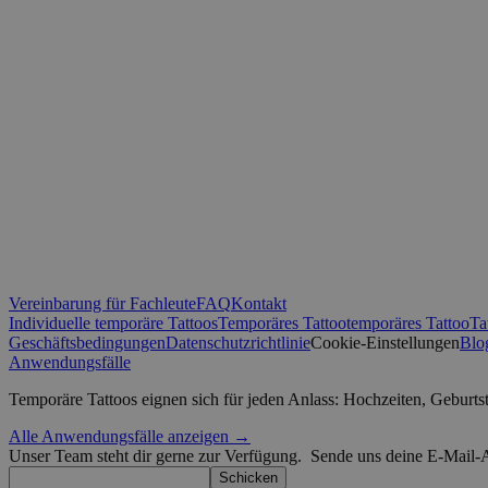
_ga_0NZN0TTY9Y
test_cookie
sbjs_first
IDE
sbjs_migrations
VISITOR_INFO1_LIV
_ga
muc_ads
Vereinbarung für Fachleute
FAQ
Kontakt
Individuelle temporäre Tattoos
Temporäres Tattoo
temporäres Tattoo
Ta
YSC
Geschäftsbedingungen
Datenschutzrichtlinie
Cookie-Einstellungen
Blo
Anwendungsfälle
sbjs_current
_fbp
Temporäre Tattoos eignen sich für jeden Anlass: Hochzeiten, Geburt
Alle Anwendungsfälle anzeigen →
sbjs_first_add
guest_id
Unser Team steht dir gerne zur Verfügung.
Sende uns deine E-Mail-A
Schicken