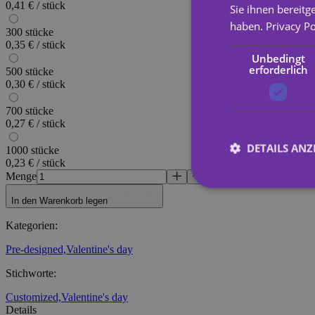
0,41 € / stück
Sie ihnen bereitg
haben.
Privacy Po
300 stücke
0,35 € / stück
Unbedingt
erforderlich
500 stücke
0,30 € / stück
700 stücke
0,27 € / stück
DETAILS ANZ
1000 stücke
0,23 € / stück
Menge
In den Warenkorb legen
Unbed
Kategorien
:
Unbedingt erforderli
Pre-designed,
Valentine's day
Kontoverwaltung. Oh
Stichworte
:
Name
Customized,
Valentine's day
_tt_enable_cookie
Details