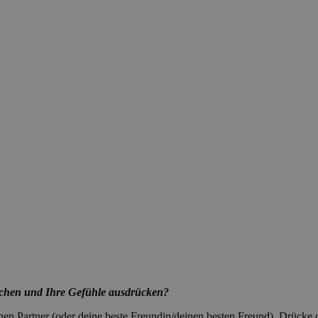
chen und Ihre Gefühle ausdrücken?
inen Partner (oder deine beste Freundin/deinen besten Freund). Drücke 