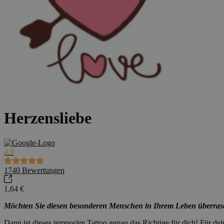
Herzensliebe
4.9
1740
Bewertungen
1,64 €
Möchten Sie diesen besonderen Menschen in Ihrem Leben überras
Dann ist dieses temporäre Tattoo genau das Richtige für dich! Für de