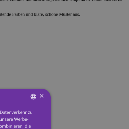
htende Farben und klare, schöne Muster aus.
×
 Datenverkehr zu
ENGLISH
 unsere Werbe-
SPANISH
ombinieren, die