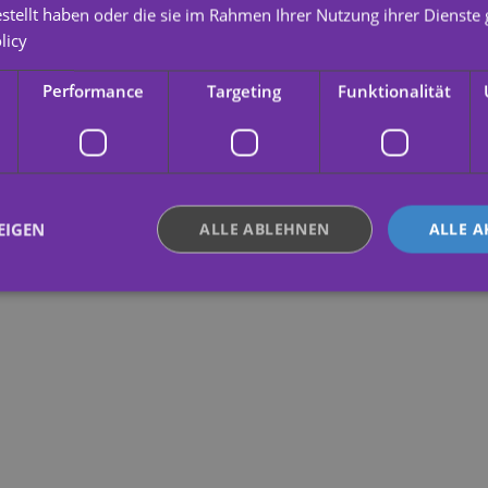
estellt haben oder die sie im Rahmen Ihrer Nutzung ihrer Dienst
licy
Performance
Targeting
Funktionalität
EIGEN
ALLE ABLEHNEN
ALLE A
ingt erforderlich
Performance
Targeting
Funktionalität
Unklassifi
che Cookies ermöglichen wesentliche Kernfunktionen der Website wie die Benutzeran
ne die unbedingt erforderlichen Cookies kann die Website nicht ordnungsgemäß ver
Anbieter /
Ablaufdatum
Beschreibung
Domäne
.yatatu.com
2 Monate 4
This cookie is used to remember the u