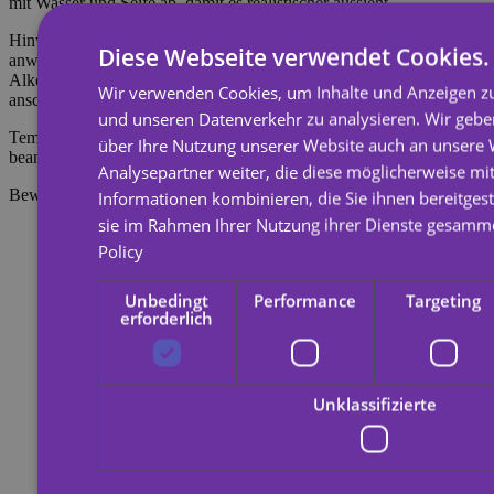
mit Wasser und Seife ab, damit es realistischer aussieht.
Hinweis: Nicht auf empfindlicher Haut oder in Augennähe
Diese Webseite verwendet Cookies.
anwenden. Zum Entfernen des Tattoos mit Körperöl, Creme oder
Alkohol einweichen, 20 Sekunden einwirken lassen und
Wir verwenden Cookies, um Inhalte und Anzeigen zu
anschließend mit einem Wattebausch abreiben.
und unseren Datenverkehr zu analysieren. Wir geb
Temporäre Tattoos halten etwa 7 Tage, je nachdem, wie stark sie
über Ihre Nutzung unserer Website auch an unsere
beansprucht werden.
Analysepartner weiter, die diese möglicherweise mi
Bewertungen
Informationen kombinieren, die Sie ihnen bereitgest
sie im Rahmen Ihrer Nutzung ihrer Dienste gesamm
Policy
Unbedingt
Performance
Targeting
erforderlich
Unklassifizierte