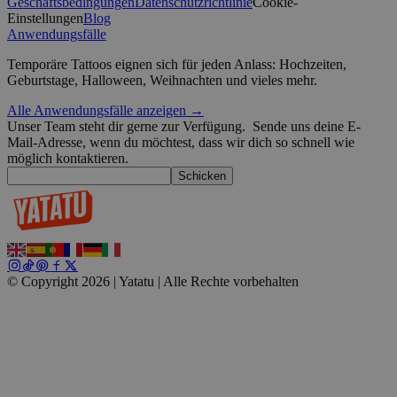
Geschäftsbedingungen
Datenschutzrichtlinie
Cookie-
Einstellungen
Blog
Anwendungsfälle
Temporäre Tattoos eignen sich für jeden Anlass: Hochzeiten,
wordpress_test_cookie
Sitzung
Automattic
Geburtstage, Halloween, Weihnachten und vieles mehr.
Google-Datenschutzerklärung
Inc.
blog.yatatu.com
Alle Anwendungsfälle anzeigen →
Unser Team steht dir gerne zur Verfügung.
Sende uns deine E-
wp_consent_functional
4 Wochen 2
WordPress
Mail-Adresse, wenn du möchtest, dass wir dich so schnell wie
Tage
blog.yatatu.com
möglich kontaktieren.
Schicken
__cf_bm
29 Minuten
Cloudflare Inc.
© Copyright 2026 | Yatatu |
Alle Rechte vorbehalten
59 Sekunden
.t.co
wp_consent_marketing
4 Wochen 2
WordPress