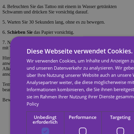
4. Befeuchten Sie das Tattoo mit einem in Wasser getränkten
Schwamm und drücken Sie vorsichtig darauf.
5. Warten Sie 30 Sekunden lang, ohne es zu bewegen.
6.
Schieben Sie
das Papier vorsichtig.
7. Nachdem das Tattoo getrocknet ist (ca. 5 Minuten), spülen Sie es
mit Wasser und Seife ab, damit es realistischer aussieht.
Diese Webseite verwendet Cookies.
Hinweis: Nicht auf empfindlicher Haut oder in Augennähe
Wir verwenden Cookies, um Inhalte und Anzeigen zu
anwenden. Zum Entfernen des Tattoos mit Körperöl, Creme oder
und unseren Datenverkehr zu analysieren. Wir geb
Alkohol einweichen, 20 Sekunden einwirken lassen und
anschließend mit einem Wattebausch abreiben.
über Ihre Nutzung unserer Website auch an unsere
Analysepartner weiter, die diese möglicherweise mi
Temporäre Tattoos halten etwa 7 Tage, je nachdem, wie stark sie
Informationen kombinieren, die Sie ihnen bereitgest
beansprucht werden.
sie im Rahmen Ihrer Nutzung ihrer Dienste gesamm
Bewertungen
Policy
Unbedingt
Performance
Targeting
erforderlich