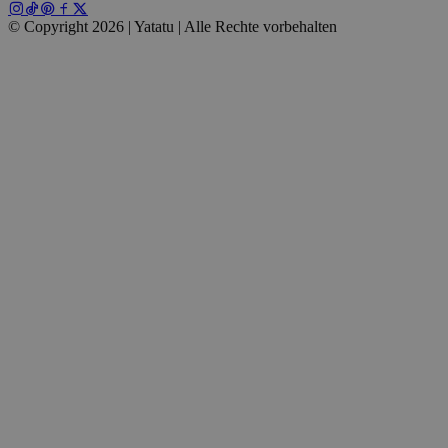
© Copyright 2026 | Yatatu |
Alle Rechte vorbehalten
wp_consent_marketing
4 Wochen 2
WordPress
Tage
blog.yatatu.com
wp_consent_preferences
4 Wochen 2
WordPress
Tage
blog.yatatu.com
VISITOR_PRIVACY_METADATA
5 Monate 4
YouTube
Wochen
.youtube.com