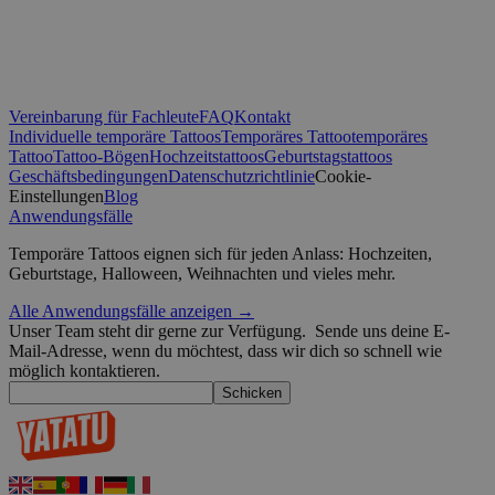
_tt_enable_cookie
.yatatu.com
2 Monate 4
Wochen
CookieScriptConsent
4 Wochen 2
CookieScript
Vereinbarung für Fachleute
FAQ
Kontakt
Tage
.yatatu.com
Individuelle temporäre Tattoos
Temporäres Tattoo
temporäres
Tattoo
Tattoo-Bögen
Hochzeitstattoos
Geburtstagstattoos
Geschäftsbedingungen
Datenschutzrichtlinie
Cookie-
Einstellungen
Blog
Anwendungsfälle
wordpress_test_cookie
Sitzung
Automattic
Google-Datenschutzerklärung
Inc.
Temporäre Tattoos eignen sich für jeden Anlass: Hochzeiten,
blog.yatatu.com
Geburtstage, Halloween, Weihnachten und vieles mehr.
wp_consent_functional
4 Wochen 2
WordPress
Alle Anwendungsfälle anzeigen →
Tage
blog.yatatu.com
Unser Team steht dir gerne zur Verfügung.
Sende uns deine E-
Mail-Adresse, wenn du möchtest, dass wir dich so schnell wie
möglich kontaktieren.
Schicken
__cf_bm
29 Minuten
Cloudflare Inc.
59 Sekunden
.t.co